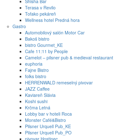
Shisha Bar
Terasa v Revilo
Tofako pekáreň
Wellness hotel Predná hora
Gastro
Automobilový salón Motor Car
Bakoš bistro
bistro Gourmet_KE
Cafe 11:11 by People
Camelot – pilsner pub & medieval restaurant
euphoria
Fajne Bistro
folks bistro
HERRENWALD remeselný pivovar
JAZZ Caffee
Kaviareň Slávia
Koshi sushi
Krčma Letná
Lobby bar v hoteli Roca
Monster Café&Bistro
Pilsner Urquell Pub_KE
Pilsner Urquell Pub_PO
pivovar Hostinec