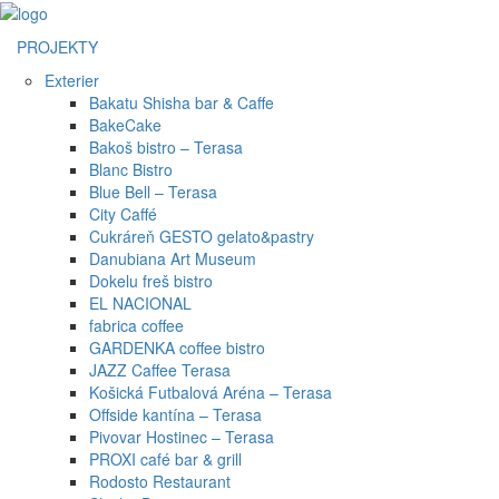
PROJEKTY
Exterier
Bakatu Shisha bar & Caffe
BakeCake
Bakoš bistro – Terasa
Blanc Bistro
Blue Bell – Terasa
City Caffé
Cukráreň GESTO gelato&pastry
Danubiana Art Museum
Dokelu freš bistro
EL NACIONAL
fabrica coffee
GARDENKA coffee bistro
JAZZ Caffee Terasa
Košická Futbalová Aréna – Terasa
Offside kantína – Terasa
Pivovar Hostinec – Terasa
PROXI café bar & grill
Rodosto Restaurant