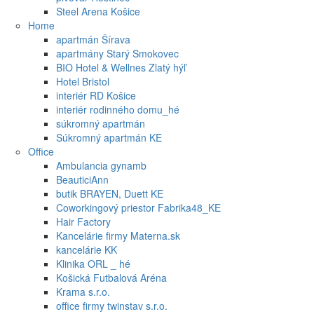
Steel Arena Košice
Home
apartmán Šírava
apartmány Starý Smokovec
BIO Hotel & Wellnes Zlatý hýľ
Hotel Bristol
interiér RD Košice
interiér rodinného domu_hé
súkromný apartmán
Súkromný apartmán KE
Office
Ambulancia gynamb
BeauticiAnn
butik BRAYEN, Duett KE
Coworkingový priestor Fabrika48_KE
Hair Factory
Kancelárie firmy Materna.sk
kancelárie KK
Klinika ORL _ hé
Košická Futbalová Aréna
Krama s.r.o.
office firmy twinstav s.r.o.