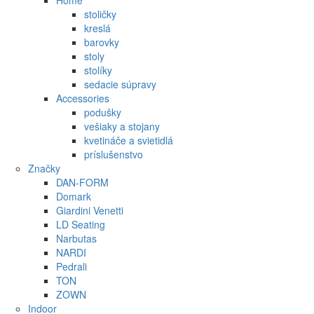
Home
stoličky
kreslá
barovky
stoly
stolíky
sedacie súpravy
Accessories
podušky
vešiaky a stojany
kvetináče a svietidlá
príslušenstvo
Značky
DAN-FORM
Domark
Giardini Venetti
LD Seating
Narbutas
NARDI
Pedrali
TON
ZOWN
Indoor