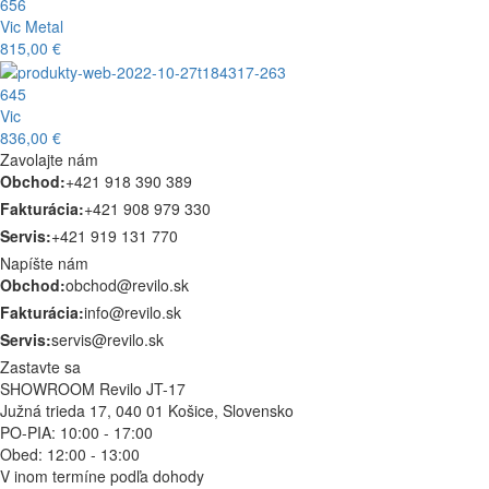
656
Vic Metal
815,00 €
645
Vic
836,00 €
Zavolajte nám
Obchod:
+421 918 390 389
Fakturácia:
+421 908 979 330
Servis:
+421 919 131 770
Napíšte nám
Obchod:
obchod@revilo.sk
Fakturácia:
info@revilo.sk
Servis:
servis@revilo.sk
Zastavte sa
SHOWROOM Revilo JT-17
Južná trieda 17, 040 01 Košice, Slovensko
PO-PIA: 10:00 - 17:00
Obed: 12:00 - 13:00
V inom termíne podľa dohody