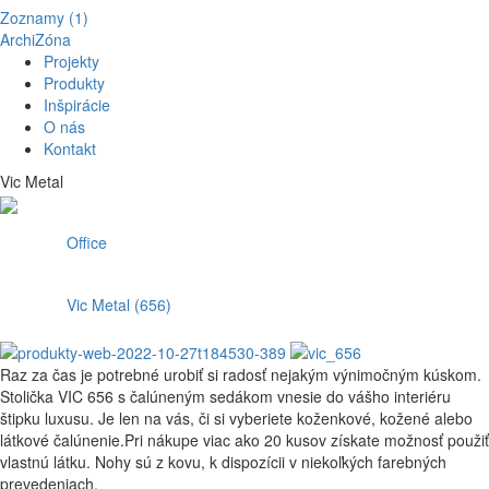
Zoznamy (1)
ArchiZóna
Projekty
Produkty
Inšpirácie
O nás
Kontakt
Vic Metal
Office
Vic Metal (656)
Raz za čas je potrebné urobiť si radosť nejakým výnimočným kúskom.
Stolička VIC 656 s čalúneným sedákom vnesie do vášho interiéru
štipku luxusu. Je len na vás, či si vyberiete koženkové, kožené alebo
látkové čalúnenie.Pri nákupe viac ako 20 kusov získate možnosť použiť
vlastnú látku. Nohy sú z kovu, k dispozícii v niekoľkých farebných
prevedeniach.