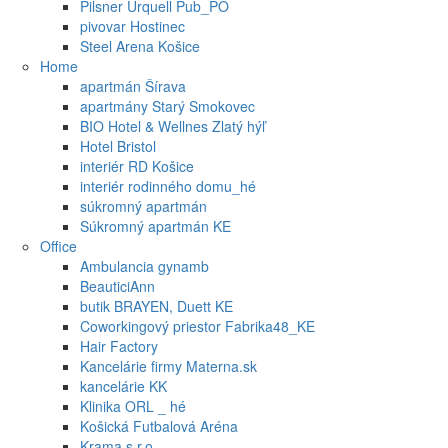
Pilsner Urquell Pub_PO
pivovar Hostinec
Steel Arena Košice
Home
apartmán Šírava
apartmány Starý Smokovec
BIO Hotel & Wellnes Zlatý hýľ
Hotel Bristol
interiér RD Košice
interiér rodinného domu_hé
súkromný apartmán
Súkromný apartmán KE
Office
Ambulancia gynamb
BeauticiAnn
butik BRAYEN, Duett KE
Coworkingový priestor Fabrika48_KE
Hair Factory
Kancelárie firmy Materna.sk
kancelárie KK
Klinika ORL _ hé
Košická Futbalová Aréna
Krama s.r.o.