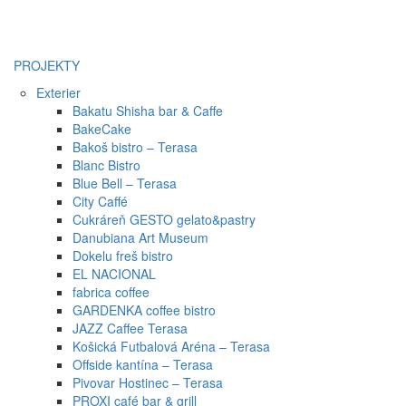
PROJEKTY
Exterier
Bakatu Shisha bar & Caffe
BakeCake
Bakoš bistro – Terasa
Blanc Bistro
Blue Bell – Terasa
City Caffé
Cukráreň GESTO gelato&pastry
Danubiana Art Museum
Dokelu freš bistro
EL NACIONAL
fabrica coffee
GARDENKA coffee bistro
JAZZ Caffee Terasa
Košická Futbalová Aréna – Terasa
Offside kantína – Terasa
Pivovar Hostinec – Terasa
PROXI café bar & grill