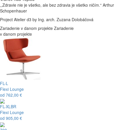
,,Zdravie nie je všetko, ale bez zdravia je všetko ničím.“ Arthur
Schopenhauer
Project Atelier d3 by I
ng. arch. Zuzana Dolobáčová
Zariadenie v danom projekte
Zariadenie
v danom projekte
FL-L
Flexi Lounge
od
762,00 €
FL-XLBR
Flexi Lounge
od
905,00 €
700