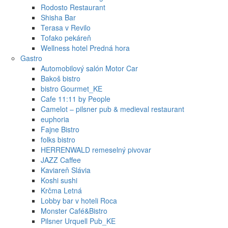
Rodosto Restaurant
Shisha Bar
Terasa v Revilo
Tofako pekáreň
Wellness hotel Predná hora
Gastro
Automobilový salón Motor Car
Bakoš bistro
bistro Gourmet_KE
Cafe 11:11 by People
Camelot – pilsner pub & medieval restaurant
euphoria
Fajne Bistro
folks bistro
HERRENWALD remeselný pivovar
JAZZ Caffee
Kaviareň Slávia
Koshi sushi
Krčma Letná
Lobby bar v hoteli Roca
Monster Café&Bistro
Pilsner Urquell Pub_KE