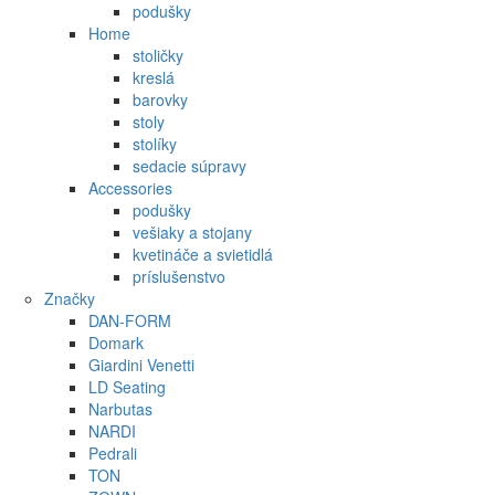
podušky
Home
stoličky
kreslá
barovky
stoly
stolíky
sedacie súpravy
Accessories
podušky
vešiaky a stojany
kvetináče a svietidlá
príslušenstvo
Značky
DAN-FORM
Domark
Giardini Venetti
LD Seating
Narbutas
NARDI
Pedrali
TON