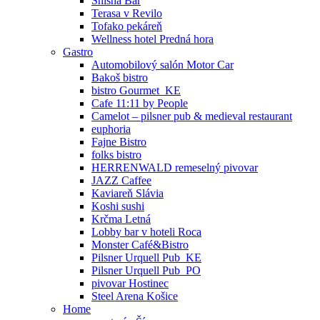
Shisha Bar
Terasa v Revilo
Tofako pekáreň
Wellness hotel Predná hora
Gastro
Automobilový salón Motor Car
Bakoš bistro
bistro Gourmet_KE
Cafe 11:11 by People
Camelot – pilsner pub & medieval restaurant
euphoria
Fajne Bistro
folks bistro
HERRENWALD remeselný pivovar
JAZZ Caffee
Kaviareň Slávia
Koshi sushi
Krčma Letná
Lobby bar v hoteli Roca
Monster Café&Bistro
Pilsner Urquell Pub_KE
Pilsner Urquell Pub_PO
pivovar Hostinec
Steel Arena Košice
Home