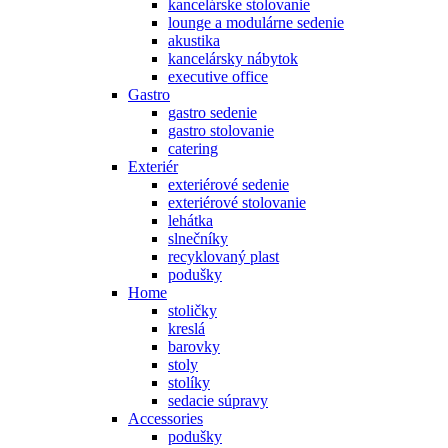
kancelárske stolovanie
lounge a modulárne sedenie
akustika
kancelársky nábytok
executive office
Gastro
gastro sedenie
gastro stolovanie
catering
Exteriér
exteriérové sedenie
exteriérové stolovanie
lehátka
slnečníky
recyklovaný plast
podušky
Home
stoličky
kreslá
barovky
stoly
stolíky
sedacie súpravy
Accessories
podušky