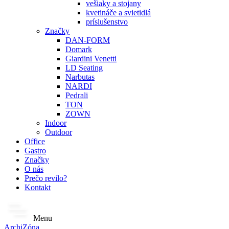
vešiaky a stojany
kvetináče a svietidlá
príslušenstvo
Značky
DAN-FORM
Domark
Giardini Venetti
LD Seating
Narbutas
NARDI
Pedrali
TON
ZOWN
Indoor
Outdoor
Office
Gastro
Značky
O nás
Prečo revilo?
Kontakt
Menu
ArchiZóna