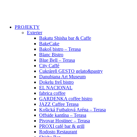
PROJEKTY
Exterier
Bakatu Shisha bar & Caffe
BakeCake
Bakoš bistro – Terasa
Blanc Bistro
Blue Bell – Terasa
City Caffé
Cukráreň GESTO gelato&pastry
Danubiana Art Museum
Dokelu freš bistro
EL NACIONAL
fabrica coffee
GARDENKA coffee bistro
JAZZ Caffee Terasa
Košická Futbalová Aréna – Terasa
Offside kantína – Terasa
Pivovar Hostinec – Terasa
PROXI café bar & grill
Rodosto Restaurant