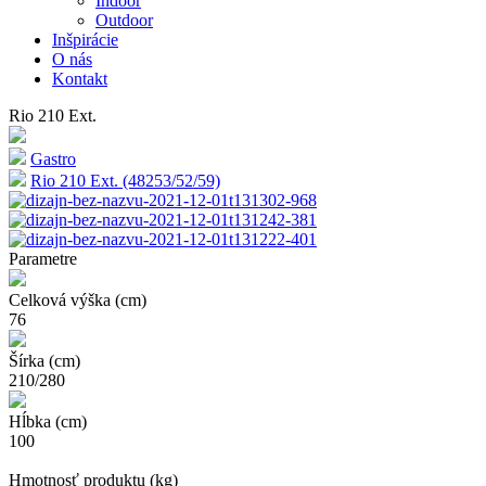
Indoor
Outdoor
Inšpirácie
O nás
Kontakt
Rio 210 Ext.
Gastro
Rio 210 Ext. (48253/52/59)
Parametre
Celková výška (cm)
76
Šírka (cm)
210/280
Hĺbka (cm)
100
Hmotnosť produktu (kg)