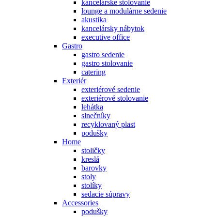
kancelárske stolovanie
lounge a modulárne sedenie
akustika
kancelársky nábytok
executive office
Gastro
gastro sedenie
gastro stolovanie
catering
Exteriér
exteriérové sedenie
exteriérové stolovanie
lehátka
slnečníky
recyklovaný plast
podušky
Home
stoličky
kreslá
barovky
stoly
stolíky
sedacie súpravy
Accessories
podušky