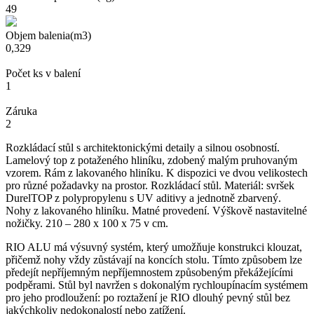
49
Objem balenia(m3)
0,329
Počet ks v balení
1
Záruka
2
Rozkládací stůl s architektonickými detaily a silnou osobností.
Lamelový top z potaženého hliníku, zdobený malým pruhovaným
vzorem. Rám z lakovaného hliníku. K dispozici ve dvou velikostech
pro různé požadavky na prostor. Rozkládací stůl. Materiál:
svršek
DurelTOP z polypropylenu s UV aditivy a jednotně zbarvený.
Nohy z lakovaného hliníku. Matné provedení. Výškově nastavitelné
nožičky.
210 – 280 x 100 x 75 v cm.
RIO ALU má výsuvný systém, který umožňuje konstrukci klouzat,
přičemž nohy vždy zůstávají na koncích stolu. Tímto způsobem lze
předejít nepříjemným nepříjemnostem způsobeným překážejícími
podpěrami. Stůl byl navržen s dokonalým rychloupínacím systémem
pro jeho prodloužení: po roztažení je RIO dlouhý pevný stůl bez
jakýchkoliv nedokonalostí nebo zatížení.