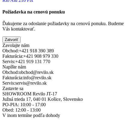
Rio Alu 210 Fix
Požiadavka na cenovú ponuku
Ďakujeme za odoslanie požiadavky na cenovú ponuku. Budeme
Vás kontaktovať.
Zatvoriť
Zavolajte nám
Obchod:
+421 918 390 389
Fakturácia:
+421 908 979 330
Servis:
+421 919 131 770
Napíšte nám
Obchod:
obchod@revilo.sk
Fakturácia:
info@revilo.sk
Servis:
servis@revilo.sk
Zastavte sa
SHOWROOM Revilo JT-17
Južná trieda 17, 040 01 Košice, Slovensko
PO-PIA: 10:00 - 17:00
Obed: 12:00 - 13:00
V inom termíne podľa dohody