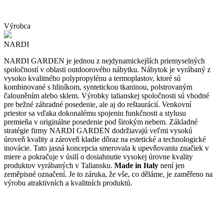
Výrobca
NARDI
NARDI GARDEN je jednou z nejdynamickejších priemyselných
spoločností v oblasti outdoorového nábytku. Nábytok je vyrábaný z
vysoko kvalitného polypropylénu a termoplastov, ktoré sú
kombinované s hliníkom, syntetickou tkaninou, polstrovaným
čalouněním alebo sklem. Výrobky talianskej spoločnosti sú vhodné
pre bežné záhradné posedenie, ale aj do reštaurácií. Venkovní
priestor sa vďaka dokonalému spojeniu funkčnosti a stylusu
premieňa v originálne posedenie pod širokým nebem. Základné
stratégie firmy NARDI GARDEN dodržiavajú veľmi vysokú
úroveň kvality a zároveň kladie dôraz na estetické a technologické
inovácie. Tato jasná koncepcia smerovala k upevňovaniu značiek v
miere a pokračuje v úsilí o dosiahnutie vysokej úrovne kvality
produktov vyrábaných v Taliansku.
Made in Italy
není jen
zeměpisné označení. Je to záruka, že vše, co děláme, je zaměřeno na
výrobu atraktivních a kvalitních produktů.