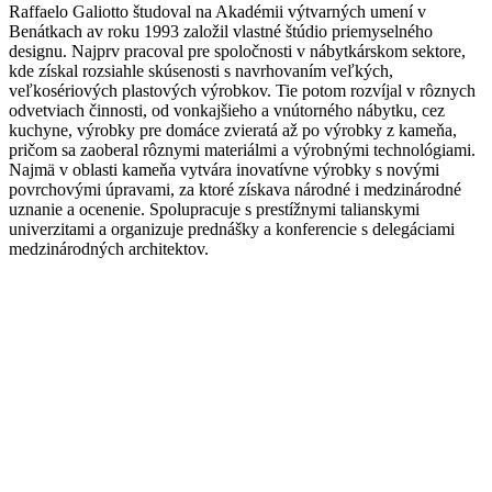
Raffaelo Galiotto študoval na Akadémii výtvarných umení v
Benátkach av roku 1993 založil vlastné štúdio priemyselného
designu. Najprv pracoval pre spoločnosti v nábytkárskom sektore,
kde získal rozsiahle skúsenosti s navrhovaním veľkých,
veľkosériových plastových výrobkov. Tie potom rozvíjal v rôznych
odvetviach činnosti, od vonkajšieho a vnútorného nábytku, cez
kuchyne, výrobky pre domáce zvieratá až po výrobky z kameňa,
pričom sa zaoberal rôznymi materiálmi a výrobnými technológiami.
Najmä v oblasti kameňa vytvára inovatívne výrobky s novými
povrchovými úpravami, za ktoré získava národné i medzinárodné
uznanie a ocenenie. Spolupracuje s prestížnymi talianskymi
univerzitami a organizuje prednášky a konferencie s delegáciami
medzinárodných architektov.