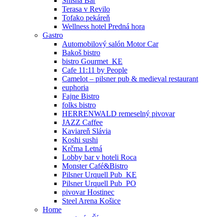
Shisha Bar
Terasa v Revilo
Tofako pekáreň
Wellness hotel Predná hora
Gastro
Automobilový salón Motor Car
Bakoš bistro
bistro Gourmet_KE
Cafe 11:11 by People
Camelot – pilsner pub & medieval restaurant
euphoria
Fajne Bistro
folks bistro
HERRENWALD remeselný pivovar
JAZZ Caffee
Kaviareň Slávia
Koshi sushi
Krčma Letná
Lobby bar v hoteli Roca
Monster Café&Bistro
Pilsner Urquell Pub_KE
Pilsner Urquell Pub_PO
pivovar Hostinec
Steel Arena Košice
Home