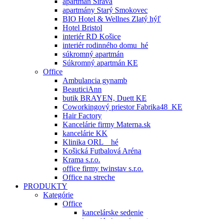
apartmán Šírava
apartmány Starý Smokovec
BIO Hotel & Wellnes Zlatý hýľ
Hotel Bristol
interiér RD Košice
interiér rodinného domu_hé
súkromný apartmán
Súkromný apartmán KE
Office
Ambulancia gynamb
BeauticiAnn
butik BRAYEN, Duett KE
Coworkingový priestor Fabrika48_KE
Hair Factory
Kancelárie firmy Materna.sk
kancelárie KK
Klinika ORL _ hé
Košická Futbalová Aréna
Krama s.r.o.
office firmy twinstav s.r.o.
Office na streche
PRODUKTY
Kategórie
Office
kancelárske sedenie