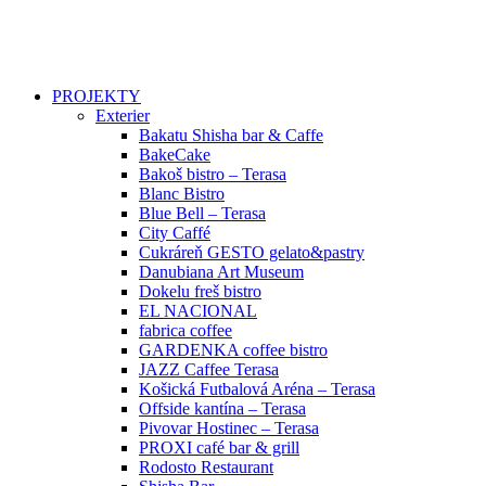
PROJEKTY
Exterier
Bakatu Shisha bar & Caffe
BakeCake
Bakoš bistro – Terasa
Blanc Bistro
Blue Bell – Terasa
City Caffé
Cukráreň GESTO gelato&pastry
Danubiana Art Museum
Dokelu freš bistro
EL NACIONAL
fabrica coffee
GARDENKA coffee bistro
JAZZ Caffee Terasa
Košická Futbalová Aréna – Terasa
Offside kantína – Terasa
Pivovar Hostinec – Terasa
PROXI café bar & grill
Rodosto Restaurant