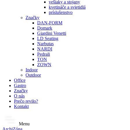
vešiaky a stojany
kvetináče a svietidlá
príslušenstvo
Značky
DAN-FORM
Domark
Giardini Venetti
LD Seating
Narbutas
NARDI
Pedrali
TON
ZOWN
Indoor
Outdoor
Office
Gastro
Značky
O nás
Prečo revilo?
Kontakt
Menu
ArchiZóna