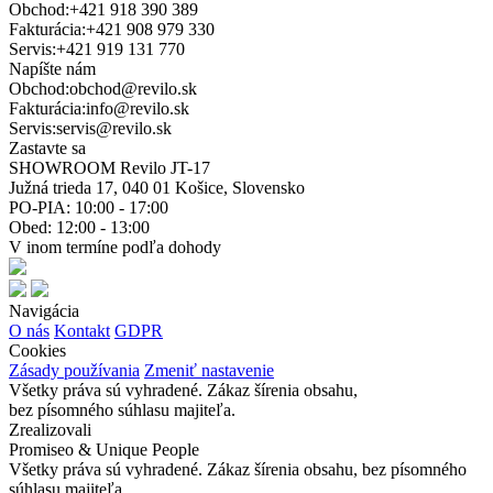
Obchod:
+421 918 390 389
Fakturácia:
+421 908 979 330
Servis:
+421 919 131 770
Napíšte nám
Obchod:
obchod@revilo.sk
Fakturácia:
info@revilo.sk
Servis:
servis@revilo.sk
Zastavte sa
SHOWROOM Revilo JT-17
Južná trieda 17, 040 01 Košice, Slovensko
PO-PIA: 10:00 - 17:00
Obed: 12:00 - 13:00
V inom termíne podľa dohody
Navigácia
O nás
Kontakt
GDPR
Cookies
Zásady používania
Zmeniť nastavenie
Všetky práva sú vyhradené. Zákaz šírenia obsahu,
bez písomného súhlasu majiteľa.
Zrealizovali
Promiseo & Unique People
Všetky práva sú vyhradené. Zákaz šírenia obsahu, bez písomného
súhlasu majiteľa.