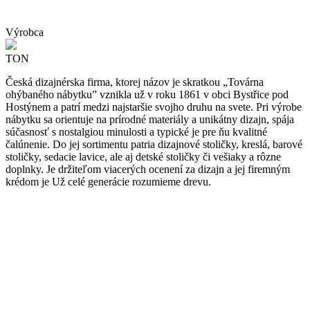
Výrobca
TON
Česká dizajnérska firma, ktorej názov je skratkou „Továrna
ohýbaného nábytku” vznikla už v roku 1861 v obci Bystřice pod
Hostýnem a patrí medzi najstaršie svojho druhu na svete. Pri výrobe
nábytku sa orientuje na prírodné materiály a unikátny dizajn, spája
súčasnosť s nostalgiou minulosti a typické je pre ňu kvalitné
čalúnenie. Do jej sortimentu patria dizajnové stoličky, kreslá, barové
stoličky, sedacie lavice, ale aj detské stoličky či vešiaky a rôzne
doplnky. Je držiteľom viacerých ocenení za dizajn a jej firemným
krédom je Už celé generácie rozumieme drevu.