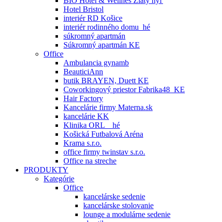
BIO Hotel & Wellnes Zlatý hýľ
Hotel Bristol
interiér RD Košice
interiér rodinného domu_hé
súkromný apartmán
Súkromný apartmán KE
Office
Ambulancia gynamb
BeauticiAnn
butik BRAYEN, Duett KE
Coworkingový priestor Fabrika48_KE
Hair Factory
Kancelárie firmy Materna.sk
kancelárie KK
Klinika ORL _ hé
Košická Futbalová Aréna
Krama s.r.o.
office firmy twinstav s.r.o.
Office na streche
PRODUKTY
Kategórie
Office
kancelárske sedenie
kancelárske stolovanie
lounge a modulárne sedenie