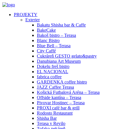
PROJEKTY
Exterier
Bakatu Shisha bar & Caffe
BakeCake
Bakoš bistro – Terasa
Blanc Bistro
Blue Bell – Terasa
City Caffé
Cukráreň GESTO gelato&pastry
Danubiana Art Museum
Dokelu freš bistro
EL NACIONAL
fabrica coffee
GARDENKA coffee bistro
JAZZ Caffee Terasa
Košická Futbalová Aréna – Terasa
Offside kantína – Terasa
Pivovar Hostinec – Terasa
PROXI café bar & grill
Rodosto Restaurant
Shisha Bar
Terasa v Revilo
Tofako pekáreň