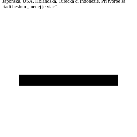
Japonska, USA, Holandska, Turecka či Indonézie. Pri tvorbe sa
riadi heslom „menej je viac“.