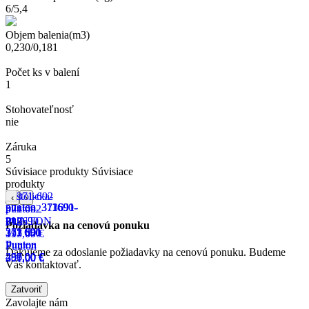
6/5,4
Objem balenia(m3)
0,230/0,181
Počet ks v balení
1
Stohovateľnosť
nie
Záruka
5
Súvisiace produkty
Súvisiace
produkty
‹
›
371 692
PUNTON
Požiadavka na cenovú ponuku
311 690
371 691
373 691
313 690
197,00 €
Punton
Punton
Punton
Punton
Ďakujeme za odoslanie požiadavky na cenovú ponuku. Budeme
259,00 €
456,00 €
497,00 €
301,00 €
Vás kontaktovať.
Zatvoriť
Zavolajte nám