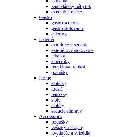
akustika
kancelársky nábytok
executive office
Gastro
gastro sedenie
gastro stolovanie
catering
Exteriér
exteriérové sedenie
exteriérové stolovanie
lehátka
slnečníky
recyklovaný plast
podušky
Home
stoličky
kreslá
barovky
stoly
stolíky
sedacie súpravy
Accessories
podušky
vešiaky a stojany
kvetináče a svietidlá