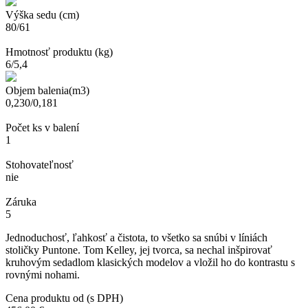
Výška sedu (cm)
80/61
Hmotnosť produktu (kg)
6/5,4
Objem balenia(m3)
0,230/0,181
Počet ks v balení
1
Stohovateľnosť
nie
Záruka
5
Jednoduchosť, ľahkosť a čistota, to všetko sa snúbi v líniách
stoličky Puntone. Tom Kelley, jej tvorca, sa nechal inšpirovať
kruhovým sedadlom klasických modelov a vložil ho do kontrastu s
rovnými nohami.
Cena produktu od (s DPH)