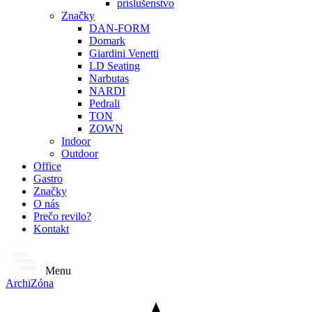
príslušenstvo
Značky
DAN-FORM
Domark
Giardini Venetti
LD Seating
Narbutas
NARDI
Pedrali
TON
ZOWN
Indoor
Outdoor
Office
Gastro
Značky
O nás
Prečo revilo?
Kontakt
Menu
ArchiZóna