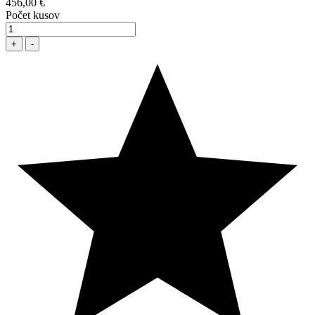
456,00 €
Počet kusov
+
-