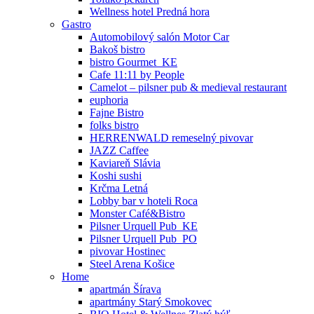
Wellness hotel Predná hora
Gastro
Automobilový salón Motor Car
Bakoš bistro
bistro Gourmet_KE
Cafe 11:11 by People
Camelot – pilsner pub & medieval restaurant
euphoria
Fajne Bistro
folks bistro
HERRENWALD remeselný pivovar
JAZZ Caffee
Kaviareň Slávia
Koshi sushi
Krčma Letná
Lobby bar v hoteli Roca
Monster Café&Bistro
Pilsner Urquell Pub_KE
Pilsner Urquell Pub_PO
pivovar Hostinec
Steel Arena Košice
Home
apartmán Šírava
apartmány Starý Smokovec