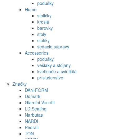
podušky
Home
stoličky
kreslá
barovky
stoly
stolíky
sedacie súpravy
Accessories
podušky
vešiaky a stojany
kvetináče a svietidlá
príslušenstvo
Značky
DAN-FORM
Domark
Giardini Venetti
LD Seating
Narbutas
NARDI
Pedrali
TON