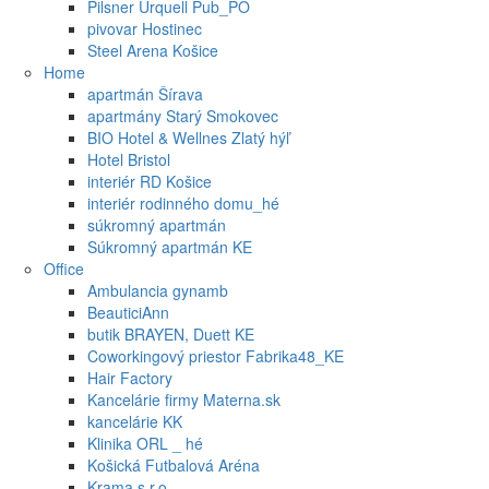
Pilsner Urquell Pub_PO
pivovar Hostinec
Steel Arena Košice
Home
apartmán Šírava
apartmány Starý Smokovec
BIO Hotel & Wellnes Zlatý hýľ
Hotel Bristol
interiér RD Košice
interiér rodinného domu_hé
súkromný apartmán
Súkromný apartmán KE
Office
Ambulancia gynamb
BeauticiAnn
butik BRAYEN, Duett KE
Coworkingový priestor Fabrika48_KE
Hair Factory
Kancelárie firmy Materna.sk
kancelárie KK
Klinika ORL _ hé
Košická Futbalová Aréna
Krama s.r.o.