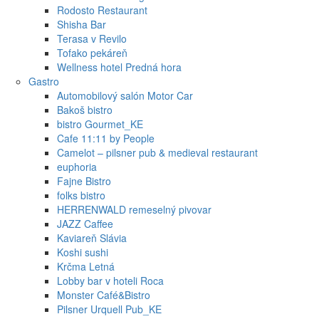
Rodosto Restaurant
Shisha Bar
Terasa v Revilo
Tofako pekáreň
Wellness hotel Predná hora
Gastro
Automobilový salón Motor Car
Bakoš bistro
bistro Gourmet_KE
Cafe 11:11 by People
Camelot – pilsner pub & medieval restaurant
euphoria
Fajne Bistro
folks bistro
HERRENWALD remeselný pivovar
JAZZ Caffee
Kaviareň Slávia
Koshi sushi
Krčma Letná
Lobby bar v hoteli Roca
Monster Café&Bistro
Pilsner Urquell Pub_KE