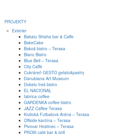
PROJEKTY
Exterier
Bakatu Shisha bar & Caffe
BakeCake
Bakoš bistro – Terasa
Blanc Bistro
Blue Bell – Terasa
City Caffé
Cukráreň GESTO gelato&pastry
Danubiana Art Museum
Dokelu freš bistro
EL NACIONAL
fabrica coffee
GARDENKA coffee bistro
JAZZ Caffee Terasa
Košická Futbalová Aréna – Terasa
Offside kantína – Terasa
Pivovar Hostinec – Terasa
PROXI café bar & grill