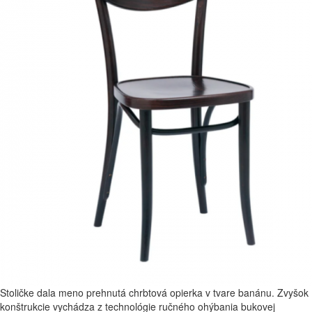
Stoličke dala meno prehnutá chrbtová opierka v tvare banánu. Zvyšok
konštrukcie vychádza z technológie ručného ohýbania bukovej