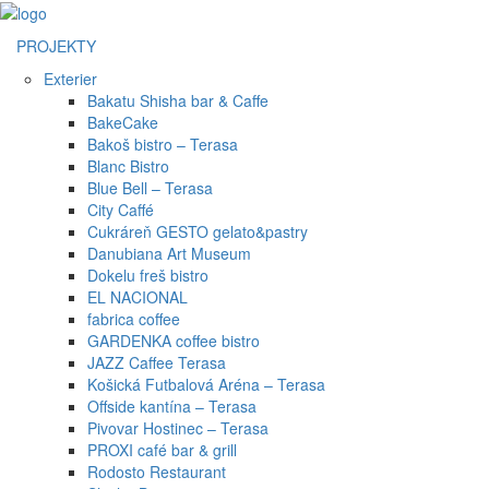
PROJEKTY
Exterier
Bakatu Shisha bar & Caffe
BakeCake
Bakoš bistro – Terasa
Blanc Bistro
Blue Bell – Terasa
City Caffé
Cukráreň GESTO gelato&pastry
Danubiana Art Museum
Dokelu freš bistro
EL NACIONAL
fabrica coffee
GARDENKA coffee bistro
JAZZ Caffee Terasa
Košická Futbalová Aréna – Terasa
Offside kantína – Terasa
Pivovar Hostinec – Terasa
PROXI café bar & grill
Rodosto Restaurant