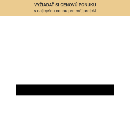
VYŽIADAŤ SI CENOVÚ PONUKU
s najlepšou cenou pre môj projekt