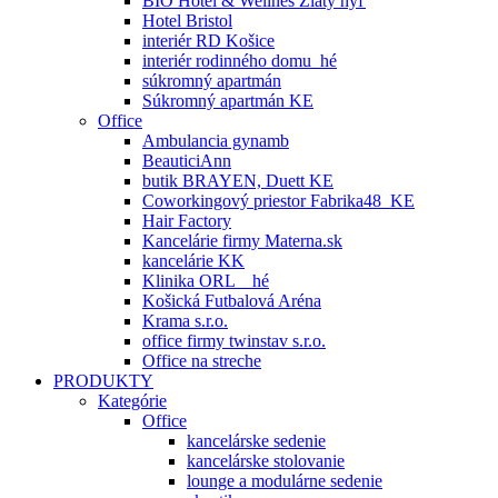
BIO Hotel & Wellnes Zlatý hýľ
Hotel Bristol
interiér RD Košice
interiér rodinného domu_hé
súkromný apartmán
Súkromný apartmán KE
Office
Ambulancia gynamb
BeauticiAnn
butik BRAYEN, Duett KE
Coworkingový priestor Fabrika48_KE
Hair Factory
Kancelárie firmy Materna.sk
kancelárie KK
Klinika ORL _ hé
Košická Futbalová Aréna
Krama s.r.o.
office firmy twinstav s.r.o.
Office na streche
PRODUKTY
Kategórie
Office
kancelárske sedenie
kancelárske stolovanie
lounge a modulárne sedenie