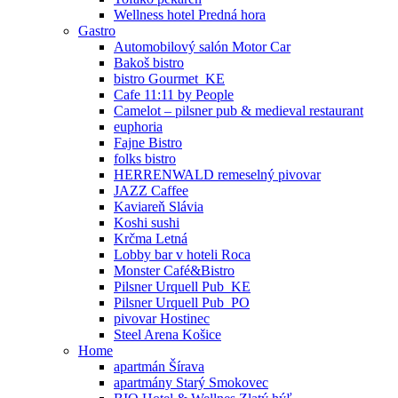
Wellness hotel Predná hora
Gastro
Automobilový salón Motor Car
Bakoš bistro
bistro Gourmet_KE
Cafe 11:11 by People
Camelot – pilsner pub & medieval restaurant
euphoria
Fajne Bistro
folks bistro
HERRENWALD remeselný pivovar
JAZZ Caffee
Kaviareň Slávia
Koshi sushi
Krčma Letná
Lobby bar v hoteli Roca
Monster Café&Bistro
Pilsner Urquell Pub_KE
Pilsner Urquell Pub_PO
pivovar Hostinec
Steel Arena Košice
Home
apartmán Šírava
apartmány Starý Smokovec