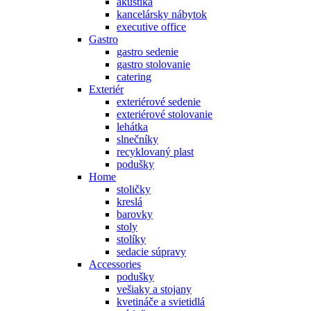
akustika
kancelársky nábytok
executive office
Gastro
gastro sedenie
gastro stolovanie
catering
Exteriér
exteriérové sedenie
exteriérové stolovanie
lehátka
slnečníky
recyklovaný plast
podušky
Home
stoličky
kreslá
barovky
stoly
stolíky
sedacie súpravy
Accessories
podušky
vešiaky a stojany
kvetináče a svietidlá