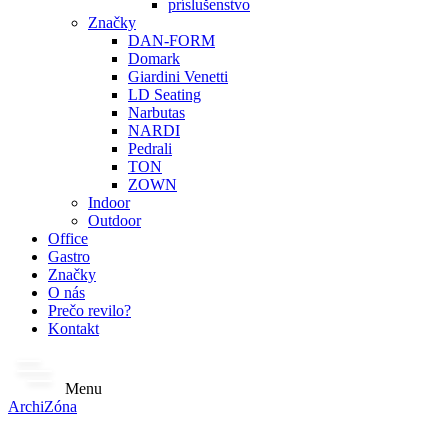
príslušenstvo
Značky
DAN-FORM
Domark
Giardini Venetti
LD Seating
Narbutas
NARDI
Pedrali
TON
ZOWN
Indoor
Outdoor
Office
Gastro
Značky
O nás
Prečo revilo?
Kontakt
Menu
ArchiZóna