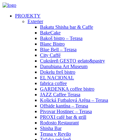
PROJEKTY
Exterier
Bakatu Shisha bar & Caffe
BakeCake
Bakoš bistro – Terasa
Blanc Bistro
Blue Bell – Terasa
City Caffé
Cukráreň GESTO gelato&pastry
Danubiana Art Museum
Dokelu freš bistro
EL NACIONAL
fabrica coffee
GARDENKA coffee bistro
JAZZ Caffee Terasa
Košická Futbalová Aréna – Terasa
Offside kantína – Terasa
Pivovar Hostinec – Terasa
PROXI café bar & grill
Rodosto Restaurant
Shisha Bar
Terasa v Revilo
Tofako pekáreň