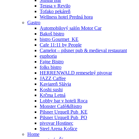
Shisha Bar
Terasa v Revilo
Tofako pekáreň
Wellness hotel Predná hora
Gastro
Automobilový salón Motor Car
Bakoš bistro
bistro Gourmet_KE
Cafe 11:11 by People
Camelot – pilsner pub & medieval restaurant
euphoria
Fajne Bistro
folks bistro
HERRENWALD remeselný pivovar
JAZZ Caffee
Kaviareň Slávia
Koshi sushi
Krčma Letná
Lobby bar v hoteli Roca
Monster Café&Bistro
Pilsner Urquell Pub_KE
Pilsner Urquell Pub_PO
pivovar Hostinec
Steel Arena Košice
Home