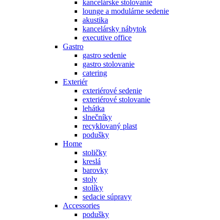
kancelárske stolovanie
lounge a modulárne sedenie
akustika
kancelársky nábytok
executive office
Gastro
gastro sedenie
gastro stolovanie
catering
Exteriér
exteriérové sedenie
exteriérové stolovanie
lehátka
slnečníky
recyklovaný plast
podušky
Home
stoličky
kreslá
barovky
stoly
stolíky
sedacie súpravy
Accessories
podušky