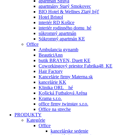
apartmán Šírava
apartmány Starý Smokovec
BIO Hotel & Wellnes Zlatý hýľ
Hotel Bristol
interiér RD Košice
interiér rodinného domu_hé
súkromný apartmán
Súkromný apartmán KE
Office
Ambulancia gynamb
BeauticiAnn
butik BRAYEN, Duett KE
Coworkingový priestor Fabrika48_KE
Hair Factory
Kancelárie firmy Materna.sk
kancelárie KK
Klinika ORL _ hé
Košická Futbalová Aréna
Krama s.r.o.
office firmy twinstav s.r.o.
Office na streche
PRODUKTY
Kategórie
Office
kancelárske sedenie