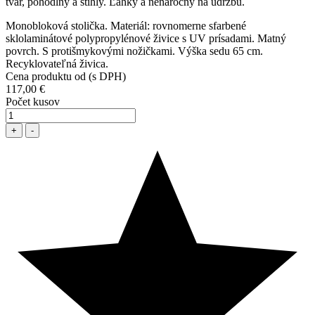
tvar, pohodlný a štíhly. Ľahký a nenáročný na údržbu.
Monobloková stolička. Materiál: rovnomerne sfarbené
sklolaminátové polypropylénové živice s UV prísadami. Matný
povrch. S protišmykovými nožičkami. Výška sedu 65 cm.
Recyklovateľná živica.
Cena produktu od (s DPH)
117,00 €
Počet kusov
+
-