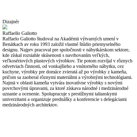
Dizajnér
Raffaello Galiotto
Raffaelo Galiotto študoval na Akadémii výtvarných umení v
Benátkach av roku 1993 založil vlastné štúdio priemyselného
designu. Najprv pracoval pre spoločnosti v nábytkárskom sektore,
kde získal rozsiahle skúsenosti s navrhovaním veľkých,
veľkosériových plastových výrobkov. Tie potom rozvíjal v rôznych
odvetviach činnosti, od vonkajšieho a vnútorného nábytku, cez
kuchyne, výrobky pre domáce zvieratá až po výrobky z kameňa,
pričom sa zaoberal rôznymi materiálmi a výrobnými technológiami.
Najmä v oblasti kameňa vytvára inovatívne výrobky s novými
povrchovými úpravami, za ktoré získava národné i medzinárodné
uznanie a ocenenie. Spolupracuje s prestížnymi talianskymi
univerzitami a organizuje prednášky a konferencie s delegáciami
medzinárodných architektov.