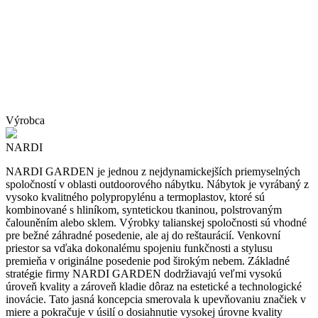
Výrobca
NARDI
NARDI GARDEN je jednou z nejdynamickejších priemyselných
spoločností v oblasti outdoorového nábytku. Nábytok je vyrábaný z
vysoko kvalitného polypropylénu a termoplastov, ktoré sú
kombinované s hliníkom, syntetickou tkaninou, polstrovaným
čalouněním alebo sklem. Výrobky talianskej spoločnosti sú vhodné
pre bežné záhradné posedenie, ale aj do reštaurácií. Venkovní
priestor sa vďaka dokonalému spojeniu funkčnosti a stylusu
premieňa v originálne posedenie pod širokým nebem. Základné
stratégie firmy NARDI GARDEN dodržiavajú veľmi vysokú
úroveň kvality a zároveň kladie dôraz na estetické a technologické
inovácie. Tato jasná koncepcia smerovala k upevňovaniu značiek v
miere a pokračuje v úsilí o dosiahnutie vysokej úrovne kvality