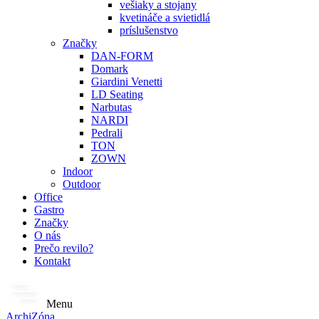
vešiaky a stojany
kvetináče a svietidlá
príslušenstvo
Značky
DAN-FORM
Domark
Giardini Venetti
LD Seating
Narbutas
NARDI
Pedrali
TON
ZOWN
Indoor
Outdoor
Office
Gastro
Značky
O nás
Prečo revilo?
Kontakt
Menu
ArchiZóna