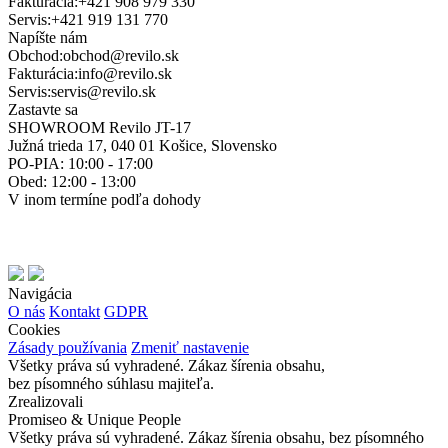
Fakturácia:
+421 908 979 330
Servis:
+421 919 131 770
Napíšte nám
Obchod:
obchod@revilo.sk
Fakturácia:
info@revilo.sk
Servis:
servis@revilo.sk
Zastavte sa
SHOWROOM Revilo JT-17
Južná trieda 17, 040 01 Košice, Slovensko
PO-PIA: 10:00 - 17:00
Obed: 12:00 - 13:00
V inom termíne podľa dohody
Navigácia
O nás
Kontakt
GDPR
Cookies
Zásady používania
Zmeniť nastavenie
Všetky práva sú vyhradené. Zákaz šírenia obsahu,
bez písomného súhlasu majiteľa.
Zrealizovali
Promiseo & Unique People
Všetky práva sú vyhradené. Zákaz šírenia obsahu, bez písomného