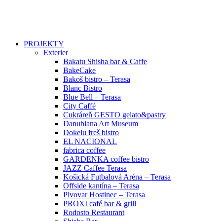
PROJEKTY
Exterier
Bakatu Shisha bar & Caffe
BakeCake
Bakoš bistro – Terasa
Blanc Bistro
Blue Bell – Terasa
City Caffé
Cukráreň GESTO gelato&pastry
Danubiana Art Museum
Dokelu freš bistro
EL NACIONAL
fabrica coffee
GARDENKA coffee bistro
JAZZ Caffee Terasa
Košická Futbalová Aréna – Terasa
Offside kantína – Terasa
Pivovar Hostinec – Terasa
PROXI café bar & grill
Rodosto Restaurant