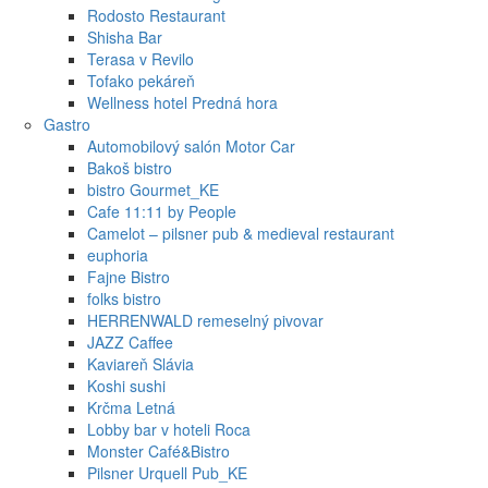
Rodosto Restaurant
Shisha Bar
Terasa v Revilo
Tofako pekáreň
Wellness hotel Predná hora
Gastro
Automobilový salón Motor Car
Bakoš bistro
bistro Gourmet_KE
Cafe 11:11 by People
Camelot – pilsner pub & medieval restaurant
euphoria
Fajne Bistro
folks bistro
HERRENWALD remeselný pivovar
JAZZ Caffee
Kaviareň Slávia
Koshi sushi
Krčma Letná
Lobby bar v hoteli Roca
Monster Café&Bistro
Pilsner Urquell Pub_KE