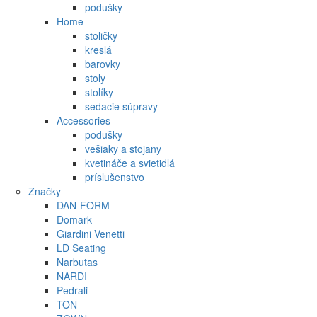
podušky
Home
stoličky
kreslá
barovky
stoly
stolíky
sedacie súpravy
Accessories
podušky
vešiaky a stojany
kvetináče a svietidlá
príslušenstvo
Značky
DAN-FORM
Domark
Giardini Venetti
LD Seating
Narbutas
NARDI
Pedrali
TON