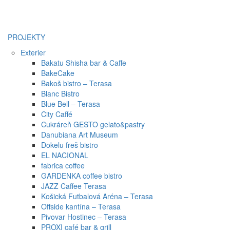
PROJEKTY
Exterier
Bakatu Shisha bar & Caffe
BakeCake
Bakoš bistro – Terasa
Blanc Bistro
Blue Bell – Terasa
City Caffé
Cukráreň GESTO gelato&pastry
Danubiana Art Museum
Dokelu freš bistro
EL NACIONAL
fabrica coffee
GARDENKA coffee bistro
JAZZ Caffee Terasa
Košická Futbalová Aréna – Terasa
Offside kantína – Terasa
Pivovar Hostinec – Terasa
PROXI café bar & grill