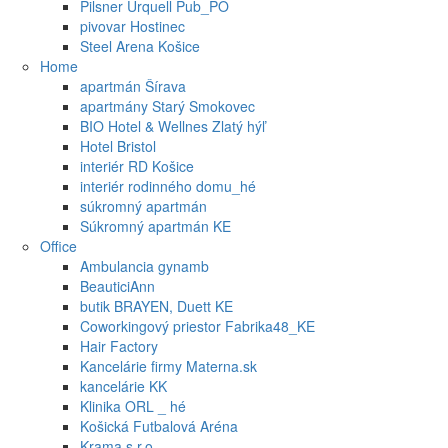
Pilsner Urquell Pub_PO
pivovar Hostinec
Steel Arena Košice
Home
apartmán Šírava
apartmány Starý Smokovec
BIO Hotel & Wellnes Zlatý hýľ
Hotel Bristol
interiér RD Košice
interiér rodinného domu_hé
súkromný apartmán
Súkromný apartmán KE
Office
Ambulancia gynamb
BeauticiAnn
butik BRAYEN, Duett KE
Coworkingový priestor Fabrika48_KE
Hair Factory
Kancelárie firmy Materna.sk
kancelárie KK
Klinika ORL _ hé
Košická Futbalová Aréna
Krama s.r.o.