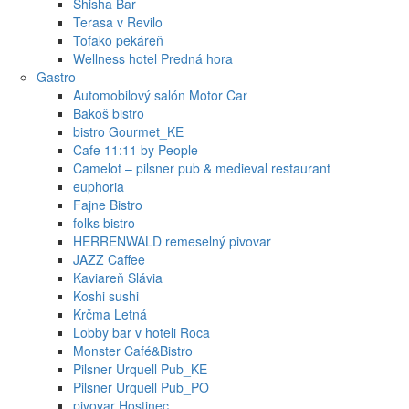
Shisha Bar
Terasa v Revilo
Tofako pekáreň
Wellness hotel Predná hora
Gastro
Automobilový salón Motor Car
Bakoš bistro
bistro Gourmet_KE
Cafe 11:11 by People
Camelot – pilsner pub & medieval restaurant
euphoria
Fajne Bistro
folks bistro
HERRENWALD remeselný pivovar
JAZZ Caffee
Kaviareň Slávia
Koshi sushi
Krčma Letná
Lobby bar v hoteli Roca
Monster Café&Bistro
Pilsner Urquell Pub_KE
Pilsner Urquell Pub_PO
pivovar Hostinec