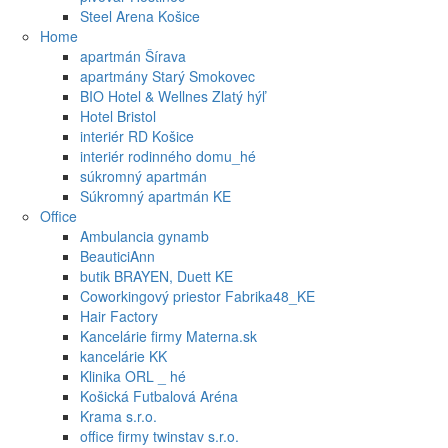
Steel Arena Košice
Home
apartmán Šírava
apartmány Starý Smokovec
BIO Hotel & Wellnes Zlatý hýľ
Hotel Bristol
interiér RD Košice
interiér rodinného domu_hé
súkromný apartmán
Súkromný apartmán KE
Office
Ambulancia gynamb
BeauticiAnn
butik BRAYEN, Duett KE
Coworkingový priestor Fabrika48_KE
Hair Factory
Kancelárie firmy Materna.sk
kancelárie KK
Klinika ORL _ hé
Košická Futbalová Aréna
Krama s.r.o.
office firmy twinstav s.r.o.