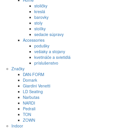
Home
stoličky
kreslá
barovky
stoly
stolíky
sedacie súpravy
Accessories
podušky
vešiaky a stojany
kvetináče a svietidlá
príslušenstvo
Značky
DAN-FORM
Domark
Giardini Venetti
LD Seating
Narbutas
NARDI
Pedrali
TON
ZOWN
Indoor