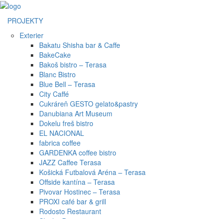
PROJEKTY
Exterier
Bakatu Shisha bar & Caffe
BakeCake
Bakoš bistro – Terasa
Blanc Bistro
Blue Bell – Terasa
City Caffé
Cukráreň GESTO gelato&pastry
Danubiana Art Museum
Dokelu freš bistro
EL NACIONAL
fabrica coffee
GARDENKA coffee bistro
JAZZ Caffee Terasa
Košická Futbalová Aréna – Terasa
Offside kantína – Terasa
Pivovar Hostinec – Terasa
PROXI café bar & grill
Rodosto Restaurant