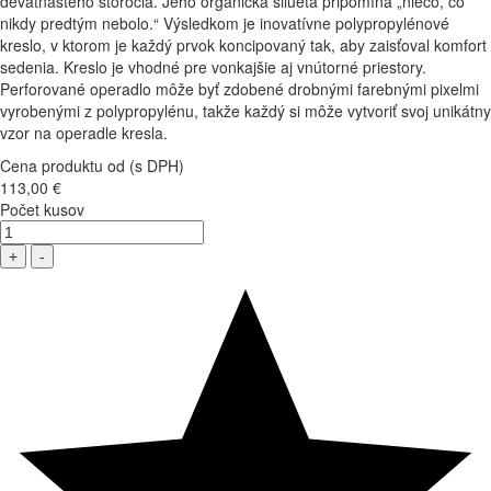
devätnásteho storočia. Jeho organická silueta pripomína „niečo, čo
nikdy predtým nebolo.“ Výsledkom je inovatívne polypropylénové
kreslo, v ktorom je každý prvok koncipovaný tak, aby zaisťoval komfort
sedenia. Kreslo je vhodné pre vonkajšie aj vnútorné priestory.
Perforované operadlo môže byť zdobené drobnými farebnými pixelmi
vyrobenými z polypropylénu, takže každý si môže vytvoriť svoj unikátny
vzor na operadle kresla.
Cena produktu od (s DPH)
113,00 €
Počet kusov
+
-