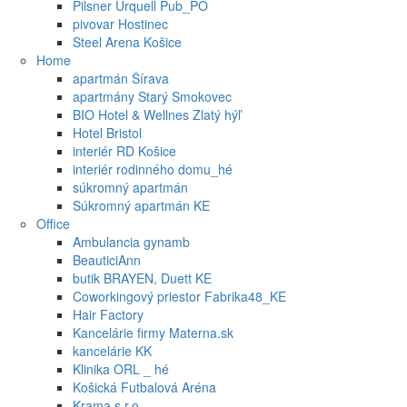
Pilsner Urquell Pub_PO
pivovar Hostinec
Steel Arena Košice
Home
apartmán Šírava
apartmány Starý Smokovec
BIO Hotel & Wellnes Zlatý hýľ
Hotel Bristol
interiér RD Košice
interiér rodinného domu_hé
súkromný apartmán
Súkromný apartmán KE
Office
Ambulancia gynamb
BeauticiAnn
butik BRAYEN, Duett KE
Coworkingový priestor Fabrika48_KE
Hair Factory
Kancelárie firmy Materna.sk
kancelárie KK
Klinika ORL _ hé
Košická Futbalová Aréna
Krama s.r.o.