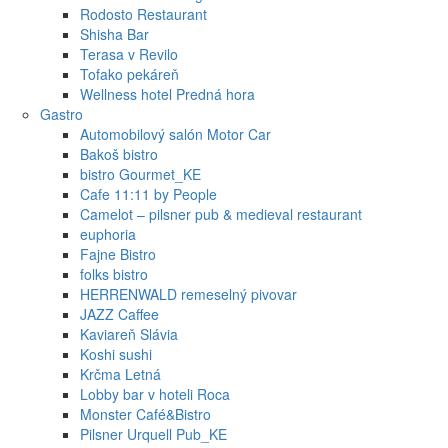
Rodosto Restaurant
Shisha Bar
Terasa v Revilo
Tofako pekáreň
Wellness hotel Predná hora
Gastro
Automobilový salón Motor Car
Bakoš bistro
bistro Gourmet_KE
Cafe 11:11 by People
Camelot – pilsner pub & medieval restaurant
euphoria
Fajne Bistro
folks bistro
HERRENWALD remeselný pivovar
JAZZ Caffee
Kaviareň Slávia
Koshi sushi
Krčma Letná
Lobby bar v hoteli Roca
Monster Café&Bistro
Pilsner Urquell Pub_KE