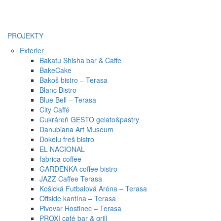
PROJEKTY
Exterier
Bakatu Shisha bar & Caffe
BakeCake
Bakoš bistro – Terasa
Blanc Bistro
Blue Bell – Terasa
City Caffé
Cukráreň GESTO gelato&pastry
Danubiana Art Museum
Dokelu freš bistro
EL NACIONAL
fabrica coffee
GARDENKA coffee bistro
JAZZ Caffee Terasa
Košická Futbalová Aréna – Terasa
Offside kantína – Terasa
Pivovar Hostinec – Terasa
PROXI café bar & grill