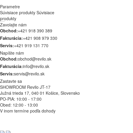
Parametre
Súvisiace produkty
Súvisiace
produkty
Zavolajte nám
3730
Obchod:
+421 918 390 389
Remind
Fakturácia:
+421 908 979 330
93,00 €
Servis:
+421 919 131 770
Napíšte nám
Obchod:
obchod@revilo.sk
Fakturácia:
info@revilo.sk
Servis:
servis@revilo.sk
Zastavte sa
SHOWROOM Revilo JT-17
Južná trieda 17, 040 01 Košice, Slovensko
PO-PIA: 10:00 - 17:00
Obed: 12:00 - 13:00
V inom termíne podľa dohody