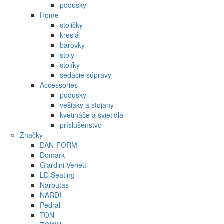
podušky
Home
stoličky
kreslá
barovky
stoly
stolíky
sedacie súpravy
Accessories
podušky
vešiaky a stojany
kvetináče a svietidlá
príslušenstvo
Značky
DAN-FORM
Domark
Giardini Venetti
LD Seating
Narbutas
NARDI
Pedrali
TON