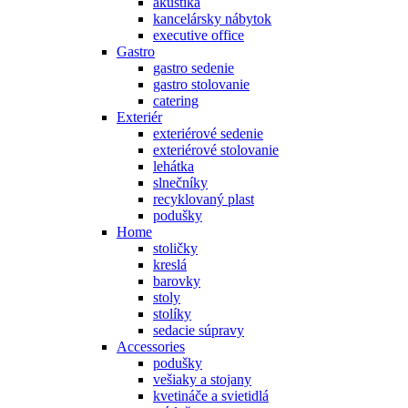
akustika
kancelársky nábytok
executive office
Gastro
gastro sedenie
gastro stolovanie
catering
Exteriér
exteriérové sedenie
exteriérové stolovanie
lehátka
slnečníky
recyklovaný plast
podušky
Home
stoličky
kreslá
barovky
stoly
stolíky
sedacie súpravy
Accessories
podušky
vešiaky a stojany
kvetináče a svietidlá