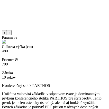
‹
›
Parametre
Celková výška (cm)
480
Priemer Ø
700
Záruka
10 rokov
Konferenčný stolík PARTHOS
Unikátna valcovitá základňa v stĺpcovom tvare je dominantným
prvkom konferenčného stolíka PARTHOS pre štyri osoby. Tento
prvok je nielen esteticky ústredný, ale má aj funkčné využitie.
Povrch základne je pokrytý PET plsťou v rôznych dostupných