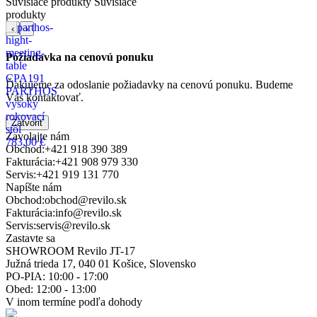
Súvisiace produkty
Súvisiace
produkty
‹
›
Požiadavka na cenovú ponuku
CPA191
Ďakujeme za odoslanie požiadavky na cenovú ponuku. Budeme
PARTHOS
Vás kontaktovať.
vysoký
rokovací
Zatvoriť
stôl
Zavolajte nám
783,00 €
Obchod:
+421 918 390 389
Fakturácia:
+421 908 979 330
Servis:
+421 919 131 770
Napíšte nám
Obchod:
obchod@revilo.sk
Fakturácia:
info@revilo.sk
Servis:
servis@revilo.sk
Zastavte sa
SHOWROOM Revilo JT-17
Južná trieda 17, 040 01 Košice, Slovensko
PO-PIA: 10:00 - 17:00
Obed: 12:00 - 13:00
V inom termíne podľa dohody