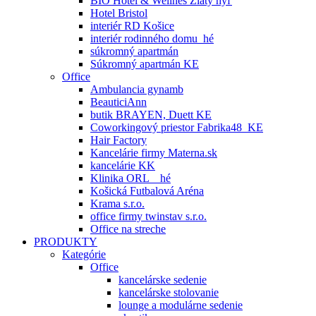
BIO Hotel & Wellnes Zlatý hýľ
Hotel Bristol
interiér RD Košice
interiér rodinného domu_hé
súkromný apartmán
Súkromný apartmán KE
Office
Ambulancia gynamb
BeauticiAnn
butik BRAYEN, Duett KE
Coworkingový priestor Fabrika48_KE
Hair Factory
Kancelárie firmy Materna.sk
kancelárie KK
Klinika ORL _ hé
Košická Futbalová Aréna
Krama s.r.o.
office firmy twinstav s.r.o.
Office na streche
PRODUKTY
Kategórie
Office
kancelárske sedenie
kancelárske stolovanie
lounge a modulárne sedenie