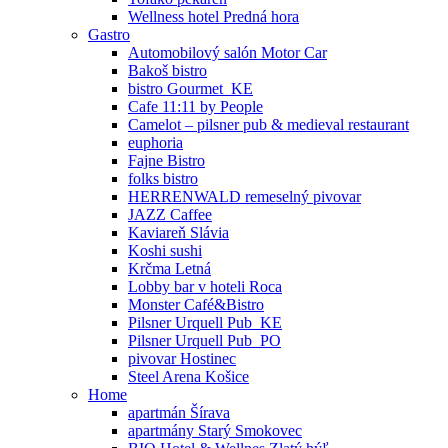
Wellness hotel Predná hora
Gastro
Automobilový salón Motor Car
Bakoš bistro
bistro Gourmet_KE
Cafe 11:11 by People
Camelot – pilsner pub & medieval restaurant
euphoria
Fajne Bistro
folks bistro
HERRENWALD remeselný pivovar
JAZZ Caffee
Kaviareň Slávia
Koshi sushi
Krčma Letná
Lobby bar v hoteli Roca
Monster Café&Bistro
Pilsner Urquell Pub_KE
Pilsner Urquell Pub_PO
pivovar Hostinec
Steel Arena Košice
Home
apartmán Šírava
apartmány Starý Smokovec