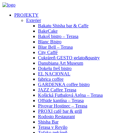
PROJEKTY
Exterier
Bakatu Shisha bar & Caffe
BakeCake
Bakoš bistro – Terasa
Blanc Bistro
Blue Bell – Terasa
City Caffé
Cukráreň GESTO gelato&pastry
Danubiana Art Museum
Dokelu freš bistro
EL NACIONAL
fabrica coffee
GARDENKA coffee bistro
JAZZ Caffee Terasa
Košická Futbalová Aréna – Terasa
Offside kantína – Terasa
Pivovar Hostinec – Terasa
PROXI café bar & grill
Rodosto Restaurant
Shisha Bar
Terasa v Revilo
Tofako pekáreň