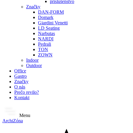
príslušenstvo
Značky
DAN-FORM
Domark
Giardini Venetti
LD Seating
Narbutas
NARDI
Pedrali
TON
ZOWN
Indoor
Outdoor
Office
Gastro
Značky
O nás
Prečo revilo?
Kontakt
Menu
ArchiZóna