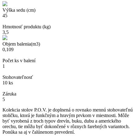
Výška sedu (cm)
45
Hmotnosť produktu (kg)
3,5
Objem balenia(m3)
0,109
Počet ks v balení
1
Stohovateľnosť
10 ks
Záruka
5
Kolekcia stolov P.O.V. je doplnená o rovnako mennú stohovateľnú
stoličku, ktorá je funkčným a hravým prvkom v miestnosti. Môže
byť vyrobená z troch typov drevín, buku, dubu a amerického
orechu, tie môžu byť dokončené v rôznych farebných variantoch.
Ponúka sa aj v čalúnenom prevedení.