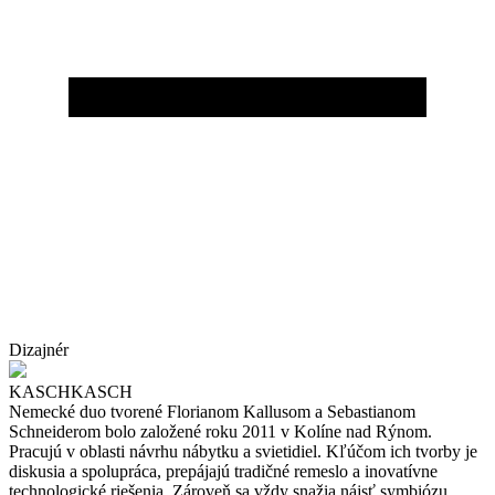
Dizajnér
KASCHKASCH
Nemecké duo tvorené Florianom Kallusom a Sebastianom
Schneiderom bolo založené roku 2011 v Kolíne nad Rýnom.
Pracujú v oblasti návrhu nábytku a svietidiel. Kľúčom ich tvorby je
diskusia a spolupráca, prepájajú tradičné remeslo a inovatívne
technologické riešenia. Zároveň sa vždy snažia nájsť symbiózu