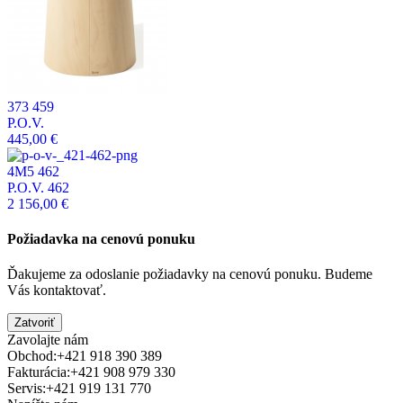
373 459
P.O.V.
445,00 €
4M5 462
P.O.V. 462
2 156,00 €
Požiadavka na cenovú ponuku
Ďakujeme za odoslanie požiadavky na cenovú ponuku. Budeme
Vás kontaktovať.
Zatvoriť
Zavolajte nám
Obchod:
+421 918 390 389
Fakturácia:
+421 908 979 330
Servis:
+421 919 131 770