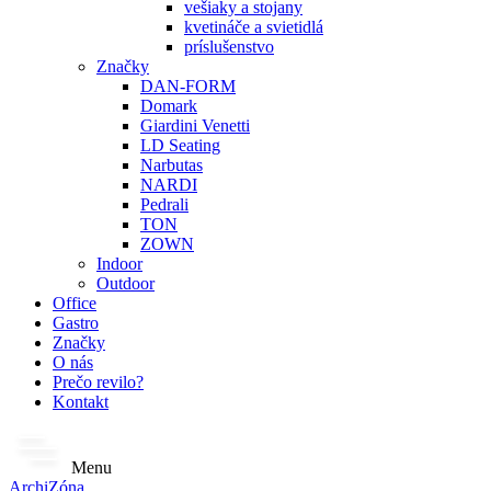
vešiaky a stojany
kvetináče a svietidlá
príslušenstvo
Značky
DAN-FORM
Domark
Giardini Venetti
LD Seating
Narbutas
NARDI
Pedrali
TON
ZOWN
Indoor
Outdoor
Office
Gastro
Značky
O nás
Prečo revilo?
Kontakt
Menu
ArchiZóna