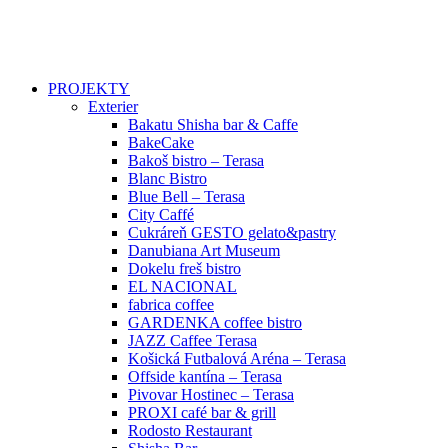
PROJEKTY
Exterier
Bakatu Shisha bar & Caffe
BakeCake
Bakoš bistro – Terasa
Blanc Bistro
Blue Bell – Terasa
City Caffé
Cukráreň GESTO gelato&pastry
Danubiana Art Museum
Dokelu freš bistro
EL NACIONAL
fabrica coffee
GARDENKA coffee bistro
JAZZ Caffee Terasa
Košická Futbalová Aréna – Terasa
Offside kantína – Terasa
Pivovar Hostinec – Terasa
PROXI café bar & grill
Rodosto Restaurant