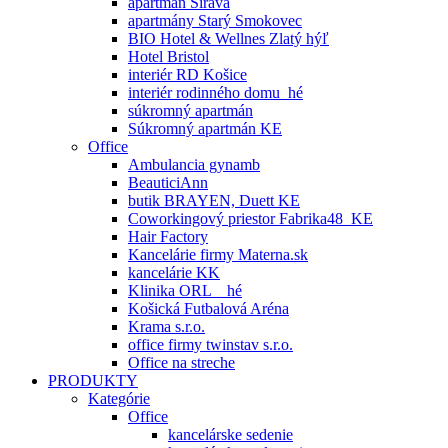
apartmán Šírava
apartmány Starý Smokovec
BIO Hotel & Wellnes Zlatý hýľ
Hotel Bristol
interiér RD Košice
interiér rodinného domu_hé
súkromný apartmán
Súkromný apartmán KE
Office
Ambulancia gynamb
BeauticiAnn
butik BRAYEN, Duett KE
Coworkingový priestor Fabrika48_KE
Hair Factory
Kancelárie firmy Materna.sk
kancelárie KK
Klinika ORL _ hé
Košická Futbalová Aréna
Krama s.r.o.
office firmy twinstav s.r.o.
Office na streche
PRODUKTY
Kategórie
Office
kancelárske sedenie