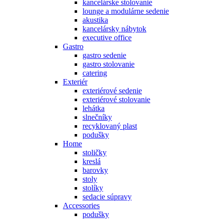
kancelárske stolovanie
lounge a modulárne sedenie
akustika
kancelársky nábytok
executive office
Gastro
gastro sedenie
gastro stolovanie
catering
Exteriér
exteriérové sedenie
exteriérové stolovanie
lehátka
slnečníky
recyklovaný plast
podušky
Home
stoličky
kreslá
barovky
stoly
stolíky
sedacie súpravy
Accessories
podušky