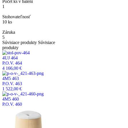
Počet ks v balení
1
Stohovateľnosť
10 ks
Záruka
5
Súvisiace produkty
Súvisiace
produkty
4UJ 464
P.O.V. 464
4 166,00 €
4M5 463
P.O.V. 463
1 522,00 €
4M5 460
P.O.V. 460