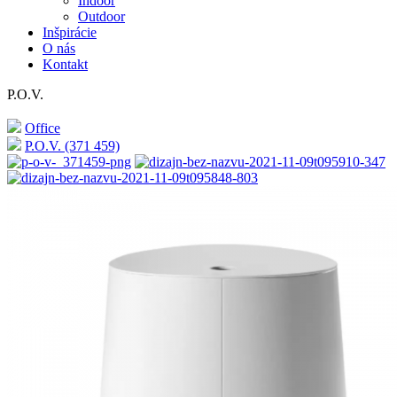
Indoor
Outdoor
Inšpirácie
O nás
Kontakt
P.O.V.
Office
P.O.V. (371 459)