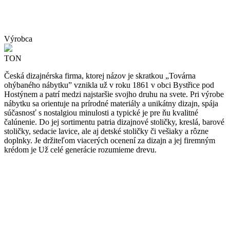
Výrobca
TON
Česká dizajnérska firma, ktorej názov je skratkou „Továrna
ohýbaného nábytku” vznikla už v roku 1861 v obci Bystřice pod
Hostýnem a patrí medzi najstaršie svojho druhu na svete. Pri výrobe
nábytku sa orientuje na prírodné materiály a unikátny dizajn, spája
súčasnosť s nostalgiou minulosti a typické je pre ňu kvalitné
čalúnenie. Do jej sortimentu patria dizajnové stoličky, kreslá, barové
stoličky, sedacie lavice, ale aj detské stoličky či vešiaky a rôzne
doplnky. Je držiteľom viacerých ocenení za dizajn a jej firemným
krédom je Už celé generácie rozumieme drevu.