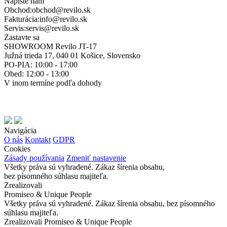
Napíšte nám
Obchod:
obchod@revilo.sk
Fakturácia:
info@revilo.sk
Servis:
servis@revilo.sk
Zastavte sa
SHOWROOM Revilo JT-17
Južná trieda 17, 040 01 Košice, Slovensko
PO-PIA: 10:00 - 17:00
Obed: 12:00 - 13:00
V inom termíne podľa dohody
Navigácia
O nás
Kontakt
GDPR
Cookies
Zásady používania
Zmeniť nastavenie
Všetky práva sú vyhradené. Zákaz šírenia obsahu,
bez písomného súhlasu majiteľa.
Zrealizovali
Promiseo & Unique People
Všetky práva sú vyhradené. Zákaz šírenia obsahu, bez písomného
súhlasu majiteľa.
Zrealizovali Promiseo & Unique People