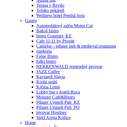
Shisha Bar
Terasa v Revilo
Tofako pekáreň
Wellness hotel Predná hora
Gastro
Automobilový salón Motor Car
Bakoš bistro
bistro Gourmet_KE
Cafe 11:11 by People
Camelot – pilsner pub & medieval restaurant
euphoria
Fajne Bistro
folks bistro
HERRENWALD remeselný pivovar
JAZZ Caffee
Kaviareň Slávia
Koshi sushi
Krčma Letná
Lobby bar v hoteli Roca
Monster Café&Bistro
Pilsner Urquell Pub_KE
Pilsner Urquell Pub_PO
pivovar Hostinec
Steel Arena Košice
Home