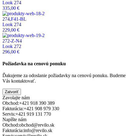
Look 274
335,00 €
274,F41-BL
Look 274
229,00 €
272-Z-N4
Look 272
296,00 €
Požiadavka na cenovú ponuku
Ďakujeme za odoslanie požiadavky na cenovú ponuku. Budeme
Vás kontaktovať.
Zatvoriť
Zavolajte nám
Obchod:
+421 918 390 389
Fakturácia:
+421 908 979 330
Servis:
+421 919 131 770
Napíšte nám
Obchod:
obchod@revilo.sk
Fakturácia:
info@revilo.sk
Servis:
servis@revilo.sk