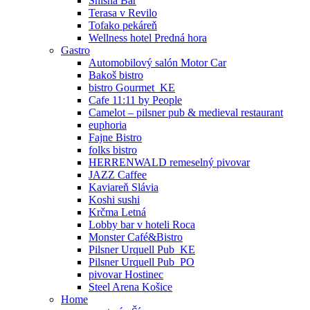
Shisha Bar
Terasa v Revilo
Tofako pekáreň
Wellness hotel Predná hora
Gastro
Automobilový salón Motor Car
Bakoš bistro
bistro Gourmet_KE
Cafe 11:11 by People
Camelot – pilsner pub & medieval restaurant
euphoria
Fajne Bistro
folks bistro
HERRENWALD remeselný pivovar
JAZZ Caffee
Kaviareň Slávia
Koshi sushi
Krčma Letná
Lobby bar v hoteli Roca
Monster Café&Bistro
Pilsner Urquell Pub_KE
Pilsner Urquell Pub_PO
pivovar Hostinec
Steel Arena Košice
Home