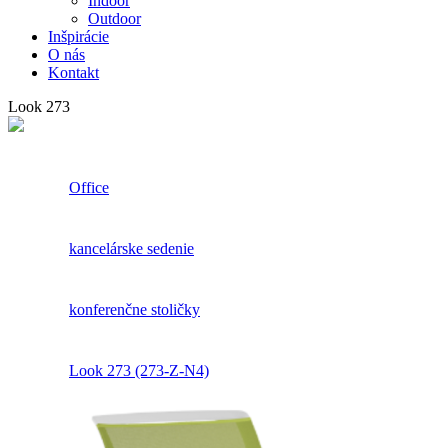
Indoor
Outdoor
Inšpirácie
O nás
Kontakt
Look 273
Office
kancelárske sedenie
konferenčne stoličky
Look 273 (273-Z-N4)