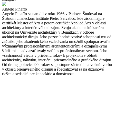
Angelo Pinaffo
Angelo Pinaffo sa narodil v roku 1966 v Padove. Študoval na
Štátnom umeleckom inštitúte Pietro Selvatico, kde získal najprv
certifikát Master of Arts a potom certifikát Applied Arts v oblasti
architektúry a interiérového dizajnu. Svoju akademickú kariéru
ukončil na Univerzite architektúry v Benátkach v odbore
architektonický dizajn. Jeho pozoruhodné tvorivé schopnosti mu od
začiatku jeho akademického vzdelávania umožnili spolupracovať s
významnými profesionálnymi architektonickými a dizajnérskymi
štúdiami a nadviazať trvalý vzťah s profesionálnym svetom. Jeho
všestrannosť viedla v priebehu rokov k projektom v oblasti
architektúry, nábytku, interiéru, priemyselného a grafického dizajnu.
Od druhej polovice 90. rokov sa postupne sústredil na voľnú tvorbu
v oblasti priemyselného dizajnu a špecializoval sa na dizajnové
riešenia sedadiel pre kancelárie a domácnosti.