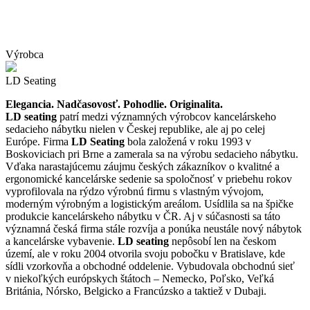
Výrobca
LD Seating
Elegancia.
Nadčasovosť.
Pohodlie.
Originalita.
LD seating
patrí medzi významných výrobcov kancelárskeho
sedacieho nábytku nielen v Českej republike, ale aj po celej
Európe. Firma
LD Seating
bola založená v roku 1993 v
Boskoviciach pri Brne a zamerala sa na výrobu sedacieho nábytku.
Vďaka narastajúcemu záujmu českých zákazníkov o kvalitné a
ergonomické kancelárske sedenie sa spoločnosť v priebehu rokov
vyprofilovala na rýdzo výrobnú firmu s vlastným vývojom,
moderným výrobným a logistickým areálom. Usídlila sa na špičke
produkcie kancelárskeho nábytku v ČR. Aj v súčasnosti sa táto
významná česká firma stále rozvíja a ponúka neustále nový nábytok
a kancelárske vybavenie.
LD seating
nepôsobí len na českom
území, ale v roku 2004 otvorila svoju pobočku v Bratislave, kde
sídli vzorkovňa a obchodné oddelenie. Vybudovala obchodnú sieť
v niekoľkých európskych štátoch – Nemecko, Poľsko, Veľká
Británia, Nórsko, Belgicko a Francúzsko a taktiež v Dubaji.