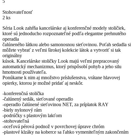
5
Stohovateľnosť
2 ks
Séria Look zahŕňa kancelárske aj konferenčné modely stoličiek,
ktoré sú jednoducho rozpoznateľné podľa elegantne prehnutého
operadla
čalúneného látkou alebo samonosnou sieťovinou. Poťah sedadla si
môžete vybrať z veľmi širokej kolekcie látok a vytvoriť si tak
originálny
kúsok. Kancelárske stoličky Look majú veľmi prepracovaný
automatický mechanizmus, ktorý prispôsobí pohyb a jeho silu
hmotnosti používateľa.
Ponúkame k nim aj množstvo príslušenstva, vrátane hlavovej
opierky, ktorou je možné pridať aj neskôr.
-konferenčná stolička
-čalúnený sedák, sieťované operadlo
-operadlo čalúnené sieťovinou NET, za príplatok RAY
-biely nylonový rám
-podrúčky s plastovým lakťom
-stohovateľná
-oceľová pérová podnož v povrchovej úprave chróm
-plastové klzáky na koberce sa ľahko vymeniteľným zakončením