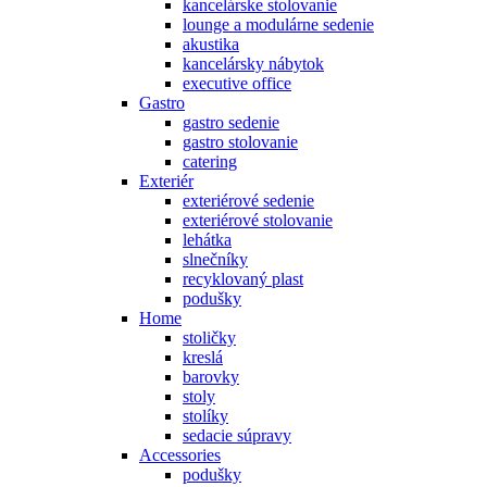
kancelárske stolovanie
lounge a modulárne sedenie
akustika
kancelársky nábytok
executive office
Gastro
gastro sedenie
gastro stolovanie
catering
Exteriér
exteriérové sedenie
exteriérové stolovanie
lehátka
slnečníky
recyklovaný plast
podušky
Home
stoličky
kreslá
barovky
stoly
stolíky
sedacie súpravy
Accessories
podušky