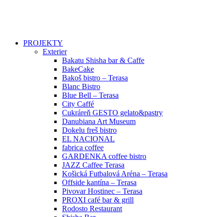
PROJEKTY
Exterier
Bakatu Shisha bar & Caffe
BakeCake
Bakoš bistro – Terasa
Blanc Bistro
Blue Bell – Terasa
City Caffé
Cukráreň GESTO gelato&pastry
Danubiana Art Museum
Dokelu freš bistro
EL NACIONAL
fabrica coffee
GARDENKA coffee bistro
JAZZ Caffee Terasa
Košická Futbalová Aréna – Terasa
Offside kantína – Terasa
Pivovar Hostinec – Terasa
PROXI café bar & grill
Rodosto Restaurant