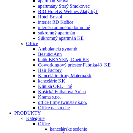
apartmán Šírava
apartmány Starý Smokovec
BIO Hotel & Wellnes Zlatý hýľ
Hotel Bristol
interiér RD Košice
interiér rodinného domu_hé
súkromný apartmán
Súkromný apartmán KE
Office
Ambulancia gynamb
BeauticiAnn
butik BRAYEN, Duett KE
Coworkingový priestor Fabrika48_KE
Hair Factory
Kancelárie firmy Materna.sk
kancelárie KK
Klinika ORL _ hé
Košická Futbalová Aréna
Krama s.r.o.
office firmy twinstav s.r.o.
Office na streche
PRODUKTY
Kategórie
Office
kancelárske sedenie