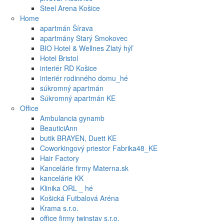
Steel Arena Košice
Home
apartmán Šírava
apartmány Starý Smokovec
BIO Hotel & Wellnes Zlatý hýľ
Hotel Bristol
interiér RD Košice
interiér rodinného domu_hé
súkromný apartmán
Súkromný apartmán KE
Office
Ambulancia gynamb
BeauticiAnn
butik BRAYEN, Duett KE
Coworkingový priestor Fabrika48_KE
Hair Factory
Kancelárie firmy Materna.sk
kancelárie KK
Klinika ORL _ hé
Košická Futbalová Aréna
Krama s.r.o.
office firmy twinstav s.r.o.