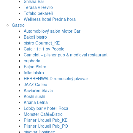
Shisha Bar
Terasa v Revilo
Tofako pekáreň
Wellness hotel Predná hora
Gastro
Automobilový salón Motor Car
Bakoš bistro
bistro Gourmet_KE
Cafe 11:11 by People
Camelot – pilsner pub & medieval restaurant
euphoria
Fajne Bistro
folks bistro
HERRENWALD remeselný pivovar
JAZZ Caffee
Kaviareň Slávia
Koshi sushi
Krčma Letná
Lobby bar v hoteli Roca
Monster Café&Bistro
Pilsner Urquell Pub_KE
Pilsner Urquell Pub_PO
pivovar Hostinec