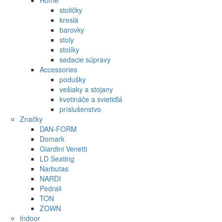
Home
stoličky
kreslá
barovky
stoly
stolíky
sedacie súpravy
Accessories
podušky
vešiaky a stojany
kvetináče a svietidlá
príslušenstvo
Značky
DAN-FORM
Domark
Giardini Venetti
LD Seating
Narbutas
NARDI
Pedrali
TON
ZOWN
Indoor