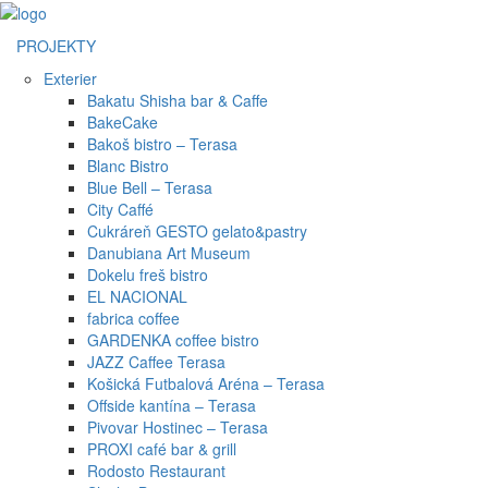
PROJEKTY
Exterier
Bakatu Shisha bar & Caffe
BakeCake
Bakoš bistro – Terasa
Blanc Bistro
Blue Bell – Terasa
City Caffé
Cukráreň GESTO gelato&pastry
Danubiana Art Museum
Dokelu freš bistro
EL NACIONAL
fabrica coffee
GARDENKA coffee bistro
JAZZ Caffee Terasa
Košická Futbalová Aréna – Terasa
Offside kantína – Terasa
Pivovar Hostinec – Terasa
PROXI café bar & grill
Rodosto Restaurant