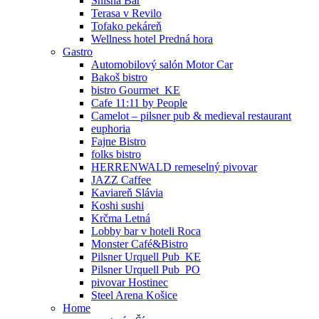
Shisha Bar
Terasa v Revilo
Tofako pekáreň
Wellness hotel Predná hora
Gastro
Automobilový salón Motor Car
Bakoš bistro
bistro Gourmet_KE
Cafe 11:11 by People
Camelot – pilsner pub & medieval restaurant
euphoria
Fajne Bistro
folks bistro
HERRENWALD remeselný pivovar
JAZZ Caffee
Kaviareň Slávia
Koshi sushi
Krčma Letná
Lobby bar v hoteli Roca
Monster Café&Bistro
Pilsner Urquell Pub_KE
Pilsner Urquell Pub_PO
pivovar Hostinec
Steel Arena Košice
Home