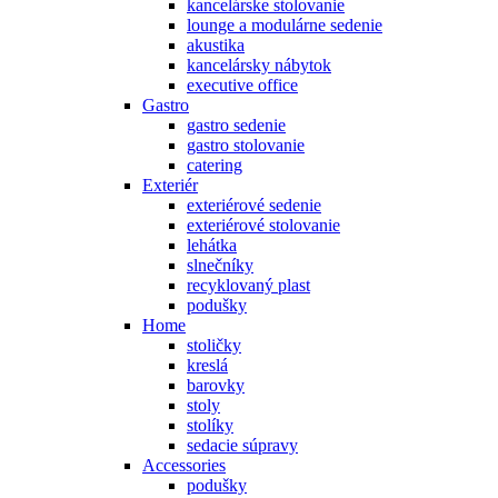
kancelárske stolovanie
lounge a modulárne sedenie
akustika
kancelársky nábytok
executive office
Gastro
gastro sedenie
gastro stolovanie
catering
Exteriér
exteriérové sedenie
exteriérové stolovanie
lehátka
slnečníky
recyklovaný plast
podušky
Home
stoličky
kreslá
barovky
stoly
stolíky
sedacie súpravy
Accessories
podušky