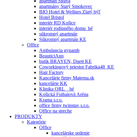
apartmán Šírava
apartmány Starý Smokovec
BIO Hotel & Wellnes Zlatý hýľ
Hotel Bristol
interiér RD Košice
interiér rodinného domu_hé
súkromný apartmán
Súkromný apartmán KE
Office
Ambulancia gynamb
BeauticiAnn
butik BRAYEN, Duett KE
Coworkingový priestor Fabrika48_KE
Hair Factory
Kancelárie firmy Materna.sk
kancelárie KK
Klinika ORL _ hé
Košická Futbalová Aréna
Krama s.r.o.
office firmy twinstav s.r.o.
Office na streche
PRODUKTY
Kategórie
Office
kancelárske sedenie