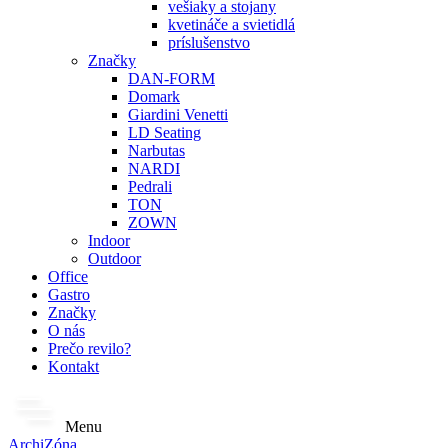
vešiaky a stojany
kvetináče a svietidlá
príslušenstvo
Značky
DAN-FORM
Domark
Giardini Venetti
LD Seating
Narbutas
NARDI
Pedrali
TON
ZOWN
Indoor
Outdoor
Office
Gastro
Značky
O nás
Prečo revilo?
Kontakt
Menu
ArchiZóna