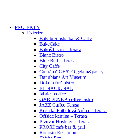
PROJEKTY
Exterier
Bakatu Shisha bar & Caffe
BakeCake
Bakoš bistro – Terasa
Blanc Bistro
Blue Bell – Terasa
City Caffé
Cukráreň GESTO gelato&pastry
Danubiana Art Museum
Dokelu freš bistro
EL NACIONAL
fabrica coffee
GARDENKA coffee bistro
JAZZ Caffee Terasa
Košická Futbalová Aréna – Terasa
Offside kantína – Terasa
Pivovar Hostinec – Terasa
PROXI café bar & grill
Rodosto Restaurant