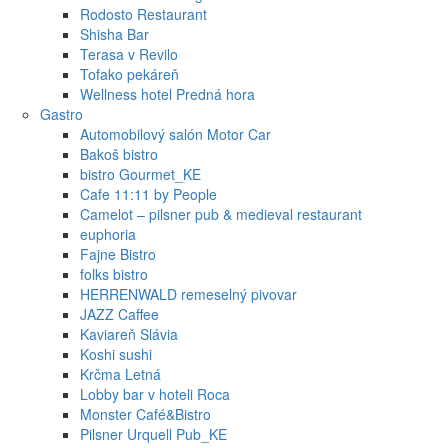
Rodosto Restaurant
Shisha Bar
Terasa v Revilo
Tofako pekáreň
Wellness hotel Predná hora
Gastro
Automobilový salón Motor Car
Bakoš bistro
bistro Gourmet_KE
Cafe 11:11 by People
Camelot – pilsner pub & medieval restaurant
euphoria
Fajne Bistro
folks bistro
HERRENWALD remeselný pivovar
JAZZ Caffee
Kaviareň Slávia
Koshi sushi
Krčma Letná
Lobby bar v hoteli Roca
Monster Café&Bistro
Pilsner Urquell Pub_KE