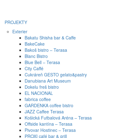
PROJEKTY
Exterier
Bakatu Shisha bar & Caffe
BakeCake
Bakoš bistro – Terasa
Blanc Bistro
Blue Bell – Terasa
City Caffé
Cukráreň GESTO gelato&pastry
Danubiana Art Museum
Dokelu freš bistro
EL NACIONAL
fabrica coffee
GARDENKA coffee bistro
JAZZ Caffee Terasa
Košická Futbalová Aréna – Terasa
Offside kantína – Terasa
Pivovar Hostinec – Terasa
PROXI café bar & grill