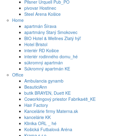
Pilsner Urquell Pub_PO
pivovar Hostinec
Steel Arena Košice
Home
apartmán Šírava
apartmány Starý Smokovec
BIO Hotel & Wellnes Zlatý hýľ
Hotel Bristol
interiér RD Košice
interiér rodinného domu_hé
súkromný apartmán
Súkromný apartmán KE
Office
Ambulancia gynamb
BeauticiAnn
butik BRAYEN, Duett KE
Coworkingový priestor Fabrika48_KE
Hair Factory
Kancelárie firmy Materna.sk
kancelárie KK
Klinika ORL _ hé
Košická Futbalová Aréna
Krama s.r.o.