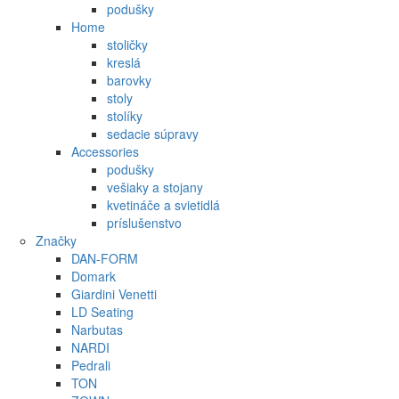
podušky
Home
stoličky
kreslá
barovky
stoly
stolíky
sedacie súpravy
Accessories
podušky
vešiaky a stojany
kvetináče a svietidlá
príslušenstvo
Značky
DAN-FORM
Domark
Giardini Venetti
LD Seating
Narbutas
NARDI
Pedrali
TON