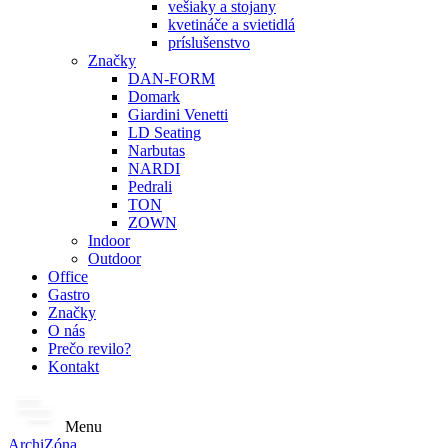
vešiaky a stojany
kvetináče a svietidlá
príslušenstvo
Značky
DAN-FORM
Domark
Giardini Venetti
LD Seating
Narbutas
NARDI
Pedrali
TON
ZOWN
Indoor
Outdoor
Office
Gastro
Značky
O nás
Prečo revilo?
Kontakt
Menu
ArchiZóna