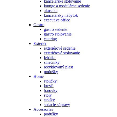
kancelárske stolovanie
lounge a modulárne sedenie
akustika
kancelársky nábytok
executive office
Gastro
gastro sedenie
gastro stolovanie
catering
Exteriér
exteriérové sedenie
exteriérové stolovanie
lehátka
slnečníky
recyklovaný plast
podušky
Home
stoličky
kreslá
barovky
stoly
stolíky
sedacie súpravy
Accessories
podušky