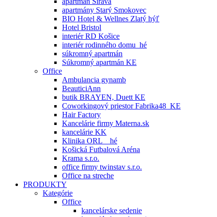
apartmán Šírava
apartmány Starý Smokovec
BIO Hotel & Wellnes Zlatý hýľ
Hotel Bristol
interiér RD Košice
interiér rodinného domu_hé
súkromný apartmán
Súkromný apartmán KE
Office
Ambulancia gynamb
BeauticiAnn
butik BRAYEN, Duett KE
Coworkingový priestor Fabrika48_KE
Hair Factory
Kancelárie firmy Materna.sk
kancelárie KK
Klinika ORL _ hé
Košická Futbalová Aréna
Krama s.r.o.
office firmy twinstav s.r.o.
Office na streche
PRODUKTY
Kategórie
Office
kancelárske sedenie