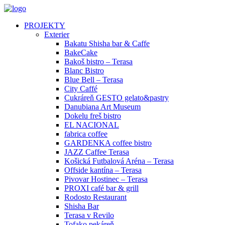
PROJEKTY
Exterier
Bakatu Shisha bar & Caffe
BakeCake
Bakoš bistro – Terasa
Blanc Bistro
Blue Bell – Terasa
City Caffé
Cukráreň GESTO gelato&pastry
Danubiana Art Museum
Dokelu freš bistro
EL NACIONAL
fabrica coffee
GARDENKA coffee bistro
JAZZ Caffee Terasa
Košická Futbalová Aréna – Terasa
Offside kantína – Terasa
Pivovar Hostinec – Terasa
PROXI café bar & grill
Rodosto Restaurant
Shisha Bar
Terasa v Revilo
Tofako pekáreň