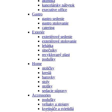
akustika
kancelársky nábytok
executive office
Gastro
gastro sedenie
gastro stolovanie
catering
Exteriér
exteriérové sedenie
exteriérové stolovanie
lehátka
slnečníky
recyklovaný plast
podušky
Home
stoličky
kreslá
barovky
stoly
stolíky
sedacie súpravy
Accessories
podušky
vešiaky a stojany
kvetináče a svietidlá