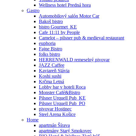
Wellness hotel Predná hora
Gastro
Automobilový salón Motor Car
Bakoš bistro
bistro Gourmet_KE
Cafe 11:11 by People
Camelot – pilsner pub & medieval restaurant
euphoria
Fajne Bistro
folks bistro
HERRENWALD remeselný pivovar
JAZZ Caffee
Kaviareň Slávia
Koshi sushi
Krčma Letná
Lobby bar v hoteli Roca
Monster Café&Bistro
Pilsner Urquell Pub_KE
Pilsner Urquell Pub_PO
pivovar Hostinec
Steel Arena Košice
Home
apartmán Šírava
apartmány Starý Smokovec