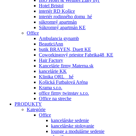
BIO Hotel & Wellnes Zlatý hýľ
Hotel Bristol
interiér RD Košice
interiér rodinného domu_hé
súkromný apartmán
Súkromný apartmán KE
Office
Ambulancia gynamb
BeauticiAnn
butik BRAYEN, Duett KE
Coworkingový priestor Fabrika48_KE
Hair Factory
Kancelárie firmy Materna.sk
kancelárie KK
Klinika ORL _ hé
Košická Futbalová Aréna
Krama s.r.o.
office firmy twinstav s.r.o.
Office na streche
PRODUKTY
Kategórie
Office
kancelárske sedenie
kancelárske stolovanie
lounge a modulárne sedenie