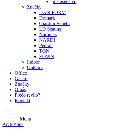
príslušenstvo
Značky
DAN-FORM
Domark
Giardini Venetti
LD Seating
Narbutas
NARDI
Pedrali
TON
ZOWN
Indoor
Outdoor
Office
Gastro
Značky
O nás
Prečo revilo?
Kontakt
Menu
ArchiZóna