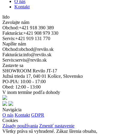
O nás
Kontakt
lido
Zavolajte nám
Obchod:
+421 918 390 389
Fakturácia:
+421 908 979 330
Servis:
+421 919 131 770
Napíšte nám
Obchod:
obchod@revilo.sk
Fakturácia:
info@revilo.sk
Servis:
servis@revilo.sk
Zastavte sa
SHOWROOM Revilo JT-17
Južná trieda 17, 040 01 Košice, Slovensko
PO-PIA: 10:00 - 17:00
Obed: 12:00 - 13:00
V inom termíne podľa dohody
Navigácia
O nás
Kontakt
GDPR
Cookies
Zásady používania
Zmeniť nastavenie
Všetky práva sú vyhradené. Zákaz šírenia obsahu,