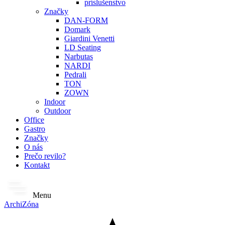
príslušenstvo
Značky
DAN-FORM
Domark
Giardini Venetti
LD Seating
Narbutas
NARDI
Pedrali
TON
ZOWN
Indoor
Outdoor
Office
Gastro
Značky
O nás
Prečo revilo?
Kontakt
Menu
ArchiZóna