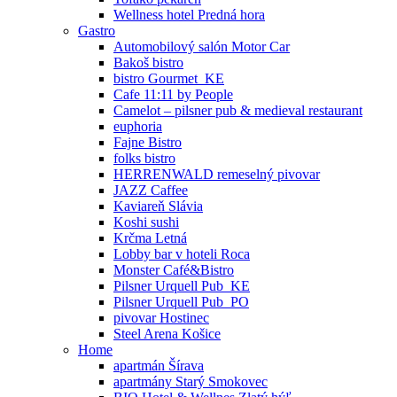
Wellness hotel Predná hora
Gastro
Automobilový salón Motor Car
Bakoš bistro
bistro Gourmet_KE
Cafe 11:11 by People
Camelot – pilsner pub & medieval restaurant
euphoria
Fajne Bistro
folks bistro
HERRENWALD remeselný pivovar
JAZZ Caffee
Kaviareň Slávia
Koshi sushi
Krčma Letná
Lobby bar v hoteli Roca
Monster Café&Bistro
Pilsner Urquell Pub_KE
Pilsner Urquell Pub_PO
pivovar Hostinec
Steel Arena Košice
Home
apartmán Šírava
apartmány Starý Smokovec