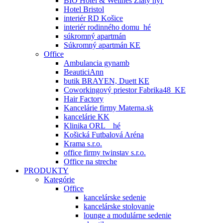
BIO Hotel & Wellnes Zlatý hýľ
Hotel Bristol
interiér RD Košice
interiér rodinného domu_hé
súkromný apartmán
Súkromný apartmán KE
Office
Ambulancia gynamb
BeauticiAnn
butik BRAYEN, Duett KE
Coworkingový priestor Fabrika48_KE
Hair Factory
Kancelárie firmy Materna.sk
kancelárie KK
Klinika ORL _ hé
Košická Futbalová Aréna
Krama s.r.o.
office firmy twinstav s.r.o.
Office na streche
PRODUKTY
Kategórie
Office
kancelárske sedenie
kancelárske stolovanie
lounge a modulárne sedenie