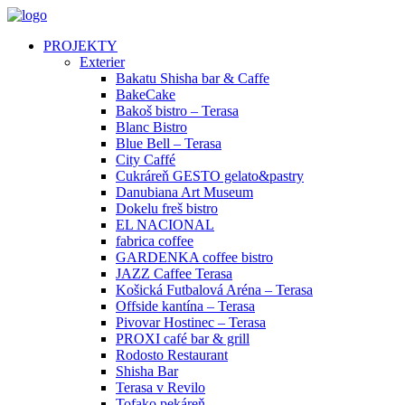
PROJEKTY
Exterier
Bakatu Shisha bar & Caffe
BakeCake
Bakoš bistro – Terasa
Blanc Bistro
Blue Bell – Terasa
City Caffé
Cukráreň GESTO gelato&pastry
Danubiana Art Museum
Dokelu freš bistro
EL NACIONAL
fabrica coffee
GARDENKA coffee bistro
JAZZ Caffee Terasa
Košická Futbalová Aréna – Terasa
Offside kantína – Terasa
Pivovar Hostinec – Terasa
PROXI café bar & grill
Rodosto Restaurant
Shisha Bar
Terasa v Revilo
Tofako pekáreň