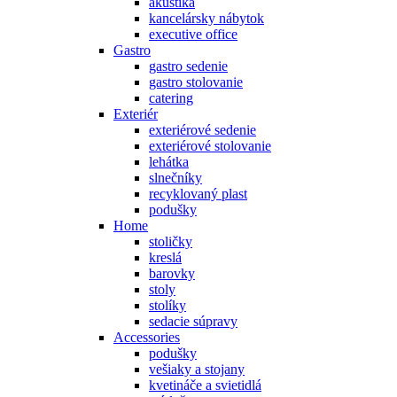
akustika
kancelársky nábytok
executive office
Gastro
gastro sedenie
gastro stolovanie
catering
Exteriér
exteriérové sedenie
exteriérové stolovanie
lehátka
slnečníky
recyklovaný plast
podušky
Home
stoličky
kreslá
barovky
stoly
stolíky
sedacie súpravy
Accessories
podušky
vešiaky a stojany
kvetináče a svietidlá