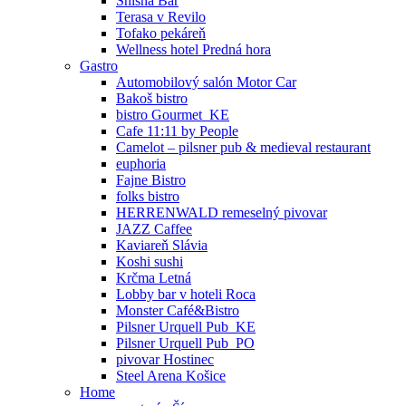
Shisha Bar
Terasa v Revilo
Tofako pekáreň
Wellness hotel Predná hora
Gastro
Automobilový salón Motor Car
Bakoš bistro
bistro Gourmet_KE
Cafe 11:11 by People
Camelot – pilsner pub & medieval restaurant
euphoria
Fajne Bistro
folks bistro
HERRENWALD remeselný pivovar
JAZZ Caffee
Kaviareň Slávia
Koshi sushi
Krčma Letná
Lobby bar v hoteli Roca
Monster Café&Bistro
Pilsner Urquell Pub_KE
Pilsner Urquell Pub_PO
pivovar Hostinec
Steel Arena Košice
Home