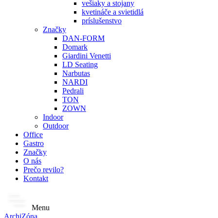
vešiaky a stojany
kvetináče a svietidlá
príslušenstvo
Značky
DAN-FORM
Domark
Giardini Venetti
LD Seating
Narbutas
NARDI
Pedrali
TON
ZOWN
Indoor
Outdoor
Office
Gastro
Značky
O nás
Prečo revilo?
Kontakt
Menu
ArchiZóna