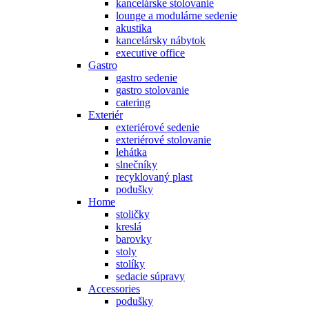
kancelárske stolovanie
lounge a modulárne sedenie
akustika
kancelársky nábytok
executive office
Gastro
gastro sedenie
gastro stolovanie
catering
Exteriér
exteriérové sedenie
exteriérové stolovanie
lehátka
slnečníky
recyklovaný plast
podušky
Home
stoličky
kreslá
barovky
stoly
stolíky
sedacie súpravy
Accessories
podušky