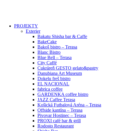
PROJEKTY
Exterier
Bakatu Shisha bar & Caffe
BakeCake
Bakoš bistro – Terasa
Blanc Bistro
Blue Bell – Terasa
City Caffé
Cukráreň GESTO gelato&pastry
Danubiana Art Museum
Dokelu freš bistro
EL NACIONAL
fabrica coffee
GARDENKA coffee bistro
JAZZ Caffee Terasa
Košická Futbalová Aréna – Terasa
Offside kantína – Terasa
Pivovar Hostinec – Terasa
PROXI café bar & grill
Rodosto Restaurant