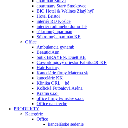
apartmán Šírava
apartmány Starý Smokovec
BIO Hotel & Wellnes Zlatý hýľ
Hotel Bristol
interiér RD Košice
interiér rodinného domu_hé
súkromný apartmán
Súkromný apartmán KE
Office
Ambulancia gynamb
BeauticiAnn
butik BRAYEN, Duett KE
Coworkingový priestor Fabrika48_KE
Hair Factory
Kancelárie firmy Materna.sk
kancelárie KK
Klinika ORL _ hé
Košická Futbalová Aréna
Krama s.r.o.
office firmy twinstav s.r.o.
Office na streche
PRODUKTY
Kategórie
Office
kancelárske sedenie