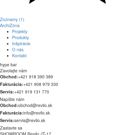
Zoznamy (1)
ArchiZóna
Projekty
Produkty
Inšpirácie
O nás
Kontakt
hype bar
Zavolajte nám
Obchod:
+421 918 390 389
Fakturácia:
+421 908 979 330
Servis:
+421 919 131 770
Napíšte nám
Obchod:
obchod@revilo.sk
Fakturácia:
info@revilo.sk
Servis:
servis@revilo.sk
Zastavte sa
SHOWROOM Revilo JT-17