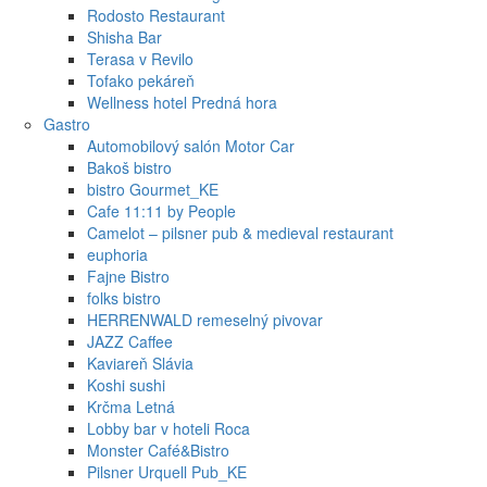
Rodosto Restaurant
Shisha Bar
Terasa v Revilo
Tofako pekáreň
Wellness hotel Predná hora
Gastro
Automobilový salón Motor Car
Bakoš bistro
bistro Gourmet_KE
Cafe 11:11 by People
Camelot – pilsner pub & medieval restaurant
euphoria
Fajne Bistro
folks bistro
HERRENWALD remeselný pivovar
JAZZ Caffee
Kaviareň Slávia
Koshi sushi
Krčma Letná
Lobby bar v hoteli Roca
Monster Café&Bistro
Pilsner Urquell Pub_KE