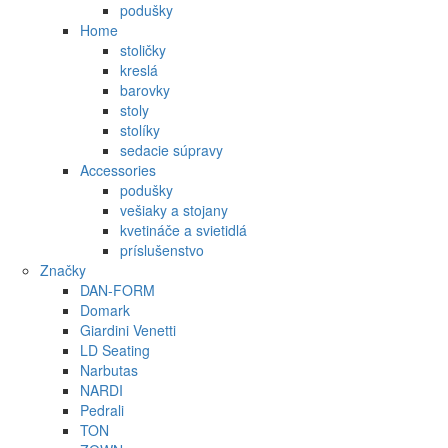
podušky
Home
stoličky
kreslá
barovky
stoly
stolíky
sedacie súpravy
Accessories
podušky
vešiaky a stojany
kvetináče a svietidlá
príslušenstvo
Značky
DAN-FORM
Domark
Giardini Venetti
LD Seating
Narbutas
NARDI
Pedrali
TON