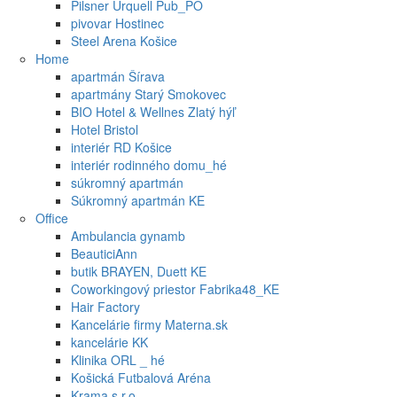
Pilsner Urquell Pub_PO
pivovar Hostinec
Steel Arena Košice
Home
apartmán Šírava
apartmány Starý Smokovec
BIO Hotel & Wellnes Zlatý hýľ
Hotel Bristol
interiér RD Košice
interiér rodinného domu_hé
súkromný apartmán
Súkromný apartmán KE
Office
Ambulancia gynamb
BeauticiAnn
butik BRAYEN, Duett KE
Coworkingový priestor Fabrika48_KE
Hair Factory
Kancelárie firmy Materna.sk
kancelárie KK
Klinika ORL _ hé
Košická Futbalová Aréna
Krama s.r.o.