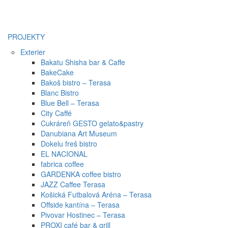
PROJEKTY
Exterier
Bakatu Shisha bar & Caffe
BakeCake
Bakoš bistro – Terasa
Blanc Bistro
Blue Bell – Terasa
City Caffé
Cukráreň GESTO gelato&pastry
Danubiana Art Museum
Dokelu freš bistro
EL NACIONAL
fabrica coffee
GARDENKA coffee bistro
JAZZ Caffee Terasa
Košická Futbalová Aréna – Terasa
Offside kantína – Terasa
Pivovar Hostinec – Terasa
PROXI café bar & grill