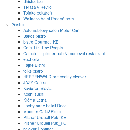
Shisha Bar
Terasa v Revilo
Tofako pekáreň
Wellness hotel Predná hora
Gastro
Automobilový salón Motor Car
Bakoš bistro
bistro Gourmet_KE
Cafe 11:11 by People
Camelot – pilsner pub & medieval restaurant
euphoria
Fajne Bistro
folks bistro
HERRENWALD remeselný pivovar
JAZZ Caffee
Kaviareň Slávia
Koshi sushi
Krčma Letná
Lobby bar v hoteli Roca
Monster Café&Bistro
Pilsner Urquell Pub_KE
Pilsner Urquell Pub_PO
pivovar Hostinec