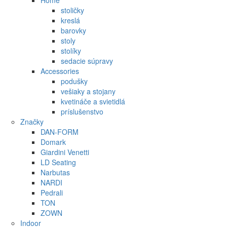
Home
stoličky
kreslá
barovky
stoly
stolíky
sedacie súpravy
Accessories
podušky
vešiaky a stojany
kvetináče a svietidlá
príslušenstvo
Značky
DAN-FORM
Domark
Giardini Venetti
LD Seating
Narbutas
NARDI
Pedrali
TON
ZOWN
Indoor