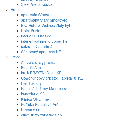
Steel Arena Košice
Home
apartmán Šírava
apartmány Starý Smokovec
BIO Hotel & Wellnes Zlatý hýľ
Hotel Bristol
interiér RD Košice
interiér rodinného domu_hé
súkromný apartmán
Súkromný apartmán KE
Office
Ambulancia gynamb
BeauticiAnn
butik BRAYEN, Duett KE
Coworkingový priestor Fabrika48_KE
Hair Factory
Kancelárie firmy Materna.sk
kancelárie KK
Klinika ORL _ hé
Košická Futbalová Aréna
Krama s.r.o.
office firmy twinstav s.r.o.