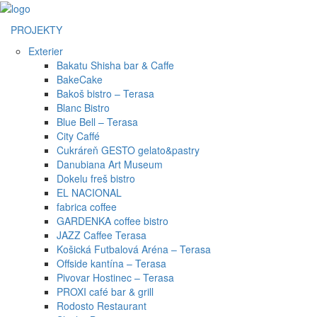
PROJEKTY
Exterier
Bakatu Shisha bar & Caffe
BakeCake
Bakoš bistro – Terasa
Blanc Bistro
Blue Bell – Terasa
City Caffé
Cukráreň GESTO gelato&pastry
Danubiana Art Museum
Dokelu freš bistro
EL NACIONAL
fabrica coffee
GARDENKA coffee bistro
JAZZ Caffee Terasa
Košická Futbalová Aréna – Terasa
Offside kantína – Terasa
Pivovar Hostinec – Terasa
PROXI café bar & grill
Rodosto Restaurant