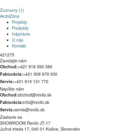
Zoznamy (1)
ArchiZóna
Projekty
Produkty
Inšpirácie
O nás
Kontakt
421275
Zavolajte nám
Obchod:
+421 918 390 389
Fakturácia:
+421 908 979 330
Servis:
+421 919 131 770
Napíšte nám
Obchod:
obchod@revilo.sk
Fakturácia:
info@revilo.sk
Servis:
servis@revilo.sk
Zastavte sa
SHOWROOM Revilo JT-17
Južná trieda 17, 040 01 Košice, Slovensko