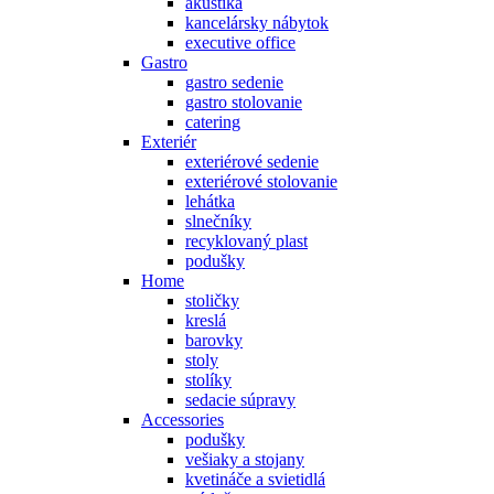
akustika
kancelársky nábytok
executive office
Gastro
gastro sedenie
gastro stolovanie
catering
Exteriér
exteriérové sedenie
exteriérové stolovanie
lehátka
slnečníky
recyklovaný plast
podušky
Home
stoličky
kreslá
barovky
stoly
stolíky
sedacie súpravy
Accessories
podušky
vešiaky a stojany
kvetináče a svietidlá