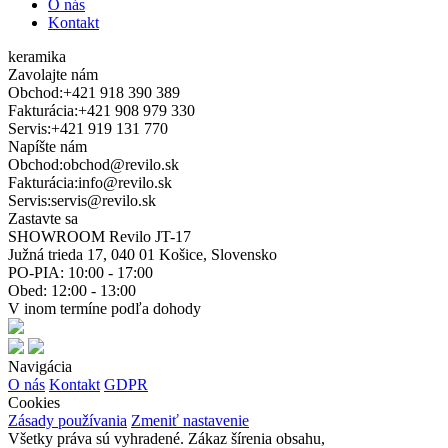
O nás
Kontakt
keramika
Zavolajte nám
Obchod:
+421 918 390 389
Fakturácia:
+421 908 979 330
Servis:
+421 919 131 770
Napíšte nám
Obchod:
obchod@revilo.sk
Fakturácia:
info@revilo.sk
Servis:
servis@revilo.sk
Zastavte sa
SHOWROOM Revilo JT-17
Južná trieda 17, 040 01 Košice, Slovensko
PO-PIA: 10:00 - 17:00
Obed: 12:00 - 13:00
V inom termíne podľa dohody
Navigácia
O nás
Kontakt
GDPR
Cookies
Zásady používania
Zmeniť nastavenie
Všetky práva sú vyhradené. Zákaz šírenia obsahu,