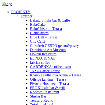
PROJEKTY
Exterier
Bakatu Shisha bar & Caffe
BakeCake
Bakoš bistro – Terasa
Blanc Bistro
Blue Bell – Terasa
City Caffé
Cukráreň GESTO gelato&pastry
Danubiana Art Museum
Dokelu freš bistro
EL NACIONAL
fabrica coffee
GARDENKA coffee bistro
JAZZ Caffee Terasa
Košická Futbalová Aréna – Terasa
Offside kantína – Terasa
Pivovar Hostinec – Terasa
PROXI café bar & grill
Rodosto Restaurant
Shisha Bar
Terasa v Revilo
Tofako pekáreň