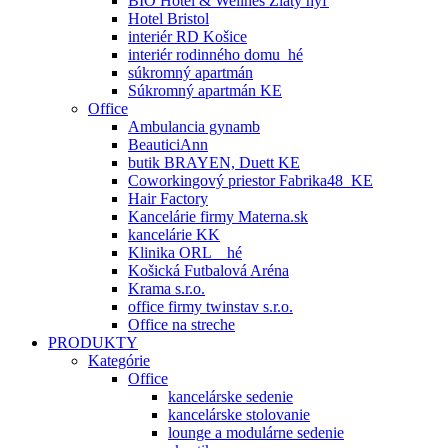
BIO Hotel & Wellnes Zlatý hýľ
Hotel Bristol
interiér RD Košice
interiér rodinného domu_hé
súkromný apartmán
Súkromný apartmán KE
Office
Ambulancia gynamb
BeauticiAnn
butik BRAYEN, Duett KE
Coworkingový priestor Fabrika48_KE
Hair Factory
Kancelárie firmy Materna.sk
kancelárie KK
Klinika ORL _ hé
Košická Futbalová Aréna
Krama s.r.o.
office firmy twinstav s.r.o.
Office na streche
PRODUKTY
Kategórie
Office
kancelárske sedenie
kancelárske stolovanie
lounge a modulárne sedenie