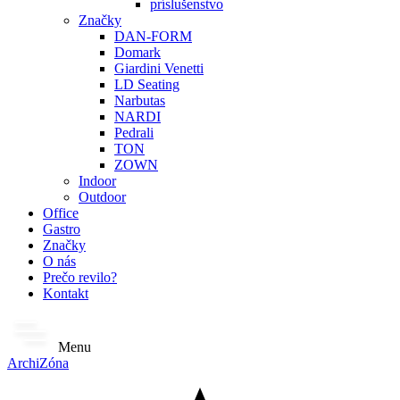
príslušenstvo
Značky
DAN-FORM
Domark
Giardini Venetti
LD Seating
Narbutas
NARDI
Pedrali
TON
ZOWN
Indoor
Outdoor
Office
Gastro
Značky
O nás
Prečo revilo?
Kontakt
Menu
ArchiZóna