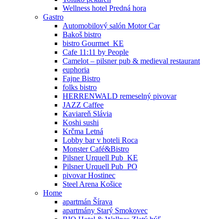
Wellness hotel Predná hora
Gastro
Automobilový salón Motor Car
Bakoš bistro
bistro Gourmet_KE
Cafe 11:11 by People
Camelot – pilsner pub & medieval restaurant
euphoria
Fajne Bistro
folks bistro
HERRENWALD remeselný pivovar
JAZZ Caffee
Kaviareň Slávia
Koshi sushi
Krčma Letná
Lobby bar v hoteli Roca
Monster Café&Bistro
Pilsner Urquell Pub_KE
Pilsner Urquell Pub_PO
pivovar Hostinec
Steel Arena Košice
Home
apartmán Šírava
apartmány Starý Smokovec