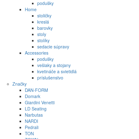
podušky
Home
stoličky
kreslá
barovky
stoly
stolíky
sedacie súpravy
Accessories
podušky
vešiaky a stojany
kvetináče a svietidlá
príslušenstvo
Značky
DAN-FORM
Domark
Giardini Venetti
LD Seating
Narbutas
NARDI
Pedrali
TON