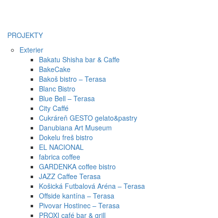
PROJEKTY
Exterier
Bakatu Shisha bar & Caffe
BakeCake
Bakoš bistro – Terasa
Blanc Bistro
Blue Bell – Terasa
City Caffé
Cukráreň GESTO gelato&pastry
Danubiana Art Museum
Dokelu freš bistro
EL NACIONAL
fabrica coffee
GARDENKA coffee bistro
JAZZ Caffee Terasa
Košická Futbalová Aréna – Terasa
Offside kantína – Terasa
Pivovar Hostinec – Terasa
PROXI café bar & grill