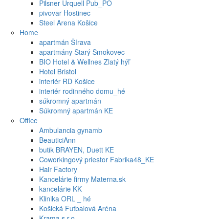
Pilsner Urquell Pub_PO
pivovar Hostinec
Steel Arena Košice
Home
apartmán Šírava
apartmány Starý Smokovec
BIO Hotel & Wellnes Zlatý hýľ
Hotel Bristol
interiér RD Košice
interiér rodinného domu_hé
súkromný apartmán
Súkromný apartmán KE
Office
Ambulancia gynamb
BeauticiAnn
butik BRAYEN, Duett KE
Coworkingový priestor Fabrika48_KE
Hair Factory
Kancelárie firmy Materna.sk
kancelárie KK
Klinika ORL _ hé
Košická Futbalová Aréna
Krama s.r.o.