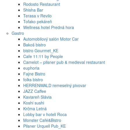
Rodosto Restaurant
Shisha Bar
Terasa v Revilo
Tofako pekáreň
Wellness hotel Predná hora
Gastro
Automobilový salón Motor Car
Bakoš bistro
bistro Gourmet_KE
Cafe 11:11 by People
Camelot – pilsner pub & medieval restaurant
euphoria
Fajne Bistro
folks bistro
HERRENWALD remeselný pivovar
JAZZ Caffee
Kaviareň Slávia
Koshi sushi
Krčma Letná
Lobby bar v hoteli Roca
Monster Café&Bistro
Pilsner Urquell Pub_KE