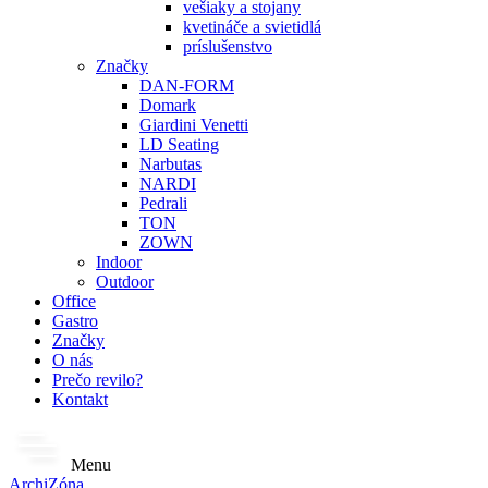
vešiaky a stojany
kvetináče a svietidlá
príslušenstvo
Značky
DAN-FORM
Domark
Giardini Venetti
LD Seating
Narbutas
NARDI
Pedrali
TON
ZOWN
Indoor
Outdoor
Office
Gastro
Značky
O nás
Prečo revilo?
Kontakt
Menu
ArchiZóna