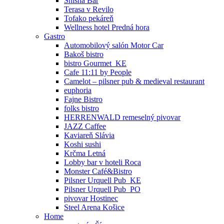
Shisha Bar
Terasa v Revilo
Tofako pekáreň
Wellness hotel Predná hora
Gastro
Automobilový salón Motor Car
Bakoš bistro
bistro Gourmet_KE
Cafe 11:11 by People
Camelot – pilsner pub & medieval restaurant
euphoria
Fajne Bistro
folks bistro
HERRENWALD remeselný pivovar
JAZZ Caffee
Kaviareň Slávia
Koshi sushi
Krčma Letná
Lobby bar v hoteli Roca
Monster Café&Bistro
Pilsner Urquell Pub_KE
Pilsner Urquell Pub_PO
pivovar Hostinec
Steel Arena Košice
Home