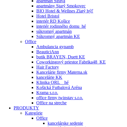
apartmán Šírava
apartmány Starý Smokovec
BIO Hotel & Wellnes Zlatý hýľ
Hotel Bristol
interiér RD Košice
interiér rodinného domu_hé
súkromný apartmán
Súkromný apartmán KE
Office
Ambulancia gynamb
BeauticiAnn
butik BRAYEN, Duett KE
Coworkingový priestor Fabrika48_KE
Hair Factory
Kancelárie firmy Materna.sk
kancelárie KK
Klinika ORL _ hé
Košická Futbalová Aréna
Krama s.r.o.
office firmy twinstav s.r.o.
Office na streche
PRODUKTY
Kategórie
Office
kancelárske sedenie