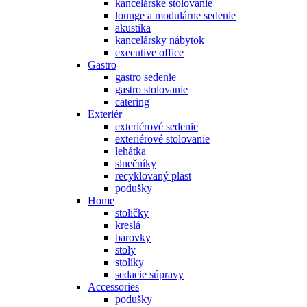
kancelárske stolovanie
lounge a modulárne sedenie
akustika
kancelársky nábytok
executive office
Gastro
gastro sedenie
gastro stolovanie
catering
Exteriér
exteriérové sedenie
exteriérové stolovanie
lehátka
slnečníky
recyklovaný plast
podušky
Home
stoličky
kreslá
barovky
stoly
stolíky
sedacie súpravy
Accessories
podušky