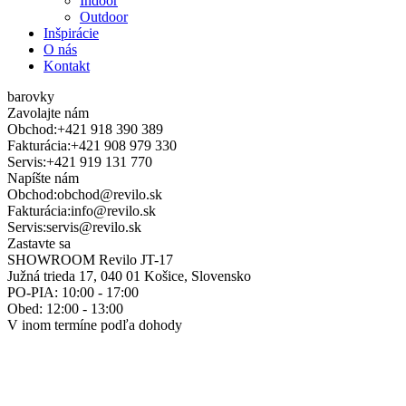
Indoor
Outdoor
Inšpirácie
O nás
Kontakt
barovky
Zavolajte nám
Obchod:
+421 918 390 389
Fakturácia:
+421 908 979 330
Servis:
+421 919 131 770
Napíšte nám
Obchod:
obchod@revilo.sk
Fakturácia:
info@revilo.sk
Servis:
servis@revilo.sk
Zastavte sa
SHOWROOM Revilo JT-17
Južná trieda 17, 040 01 Košice, Slovensko
PO-PIA: 10:00 - 17:00
Obed: 12:00 - 13:00
V inom termíne podľa dohody