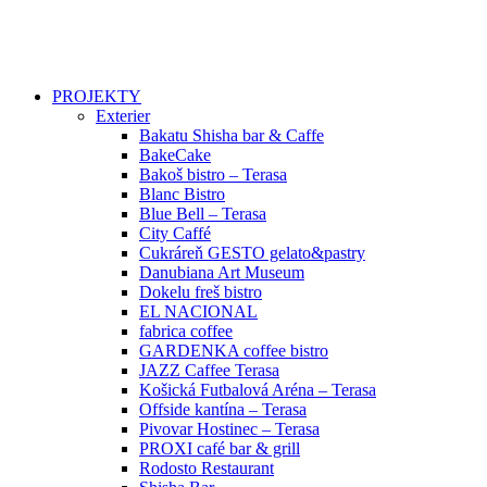
PROJEKTY
Exterier
Bakatu Shisha bar & Caffe
BakeCake
Bakoš bistro – Terasa
Blanc Bistro
Blue Bell – Terasa
City Caffé
Cukráreň GESTO gelato&pastry
Danubiana Art Museum
Dokelu freš bistro
EL NACIONAL
fabrica coffee
GARDENKA coffee bistro
JAZZ Caffee Terasa
Košická Futbalová Aréna – Terasa
Offside kantína – Terasa
Pivovar Hostinec – Terasa
PROXI café bar & grill
Rodosto Restaurant