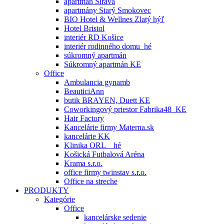
apartmán Šírava
apartmány Starý Smokovec
BIO Hotel & Wellnes Zlatý hýľ
Hotel Bristol
interiér RD Košice
interiér rodinného domu_hé
súkromný apartmán
Súkromný apartmán KE
Office
Ambulancia gynamb
BeauticiAnn
butik BRAYEN, Duett KE
Coworkingový priestor Fabrika48_KE
Hair Factory
Kancelárie firmy Materna.sk
kancelárie KK
Klinika ORL _ hé
Košická Futbalová Aréna
Krama s.r.o.
office firmy twinstav s.r.o.
Office na streche
PRODUKTY
Kategórie
Office
kancelárske sedenie