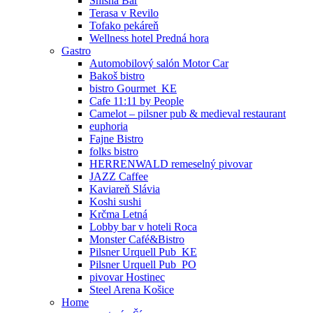
Shisha Bar
Terasa v Revilo
Tofako pekáreň
Wellness hotel Predná hora
Gastro
Automobilový salón Motor Car
Bakoš bistro
bistro Gourmet_KE
Cafe 11:11 by People
Camelot – pilsner pub & medieval restaurant
euphoria
Fajne Bistro
folks bistro
HERRENWALD remeselný pivovar
JAZZ Caffee
Kaviareň Slávia
Koshi sushi
Krčma Letná
Lobby bar v hoteli Roca
Monster Café&Bistro
Pilsner Urquell Pub_KE
Pilsner Urquell Pub_PO
pivovar Hostinec
Steel Arena Košice
Home