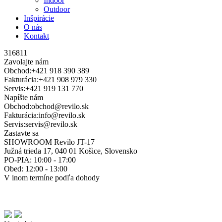
Indoor
Outdoor
Inšpirácie
O nás
Kontakt
316811
Zavolajte nám
Obchod:
+421 918 390 389
Fakturácia:
+421 908 979 330
Servis:
+421 919 131 770
Napíšte nám
Obchod:
obchod@revilo.sk
Fakturácia:
info@revilo.sk
Servis:
servis@revilo.sk
Zastavte sa
SHOWROOM Revilo JT-17
Južná trieda 17, 040 01 Košice, Slovensko
PO-PIA: 10:00 - 17:00
Obed: 12:00 - 13:00
V inom termíne podľa dohody