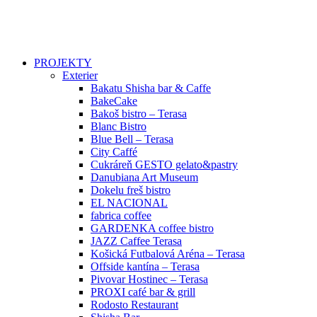
PROJEKTY
Exterier
Bakatu Shisha bar & Caffe
BakeCake
Bakoš bistro – Terasa
Blanc Bistro
Blue Bell – Terasa
City Caffé
Cukráreň GESTO gelato&pastry
Danubiana Art Museum
Dokelu freš bistro
EL NACIONAL
fabrica coffee
GARDENKA coffee bistro
JAZZ Caffee Terasa
Košická Futbalová Aréna – Terasa
Offside kantína – Terasa
Pivovar Hostinec – Terasa
PROXI café bar & grill
Rodosto Restaurant