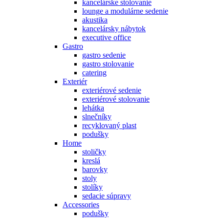
kancelárske stolovanie
lounge a modulárne sedenie
akustika
kancelársky nábytok
executive office
Gastro
gastro sedenie
gastro stolovanie
catering
Exteriér
exteriérové sedenie
exteriérové stolovanie
lehátka
slnečníky
recyklovaný plast
podušky
Home
stoličky
kreslá
barovky
stoly
stolíky
sedacie súpravy
Accessories
podušky