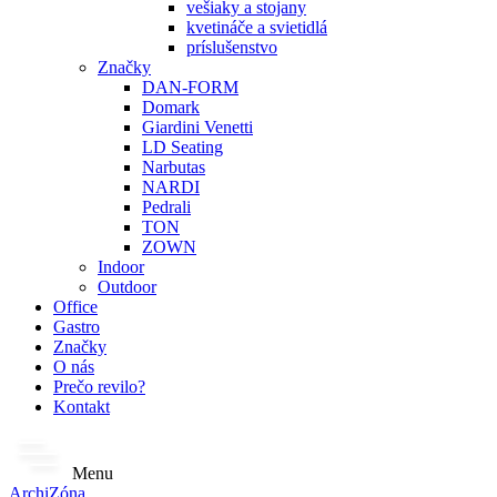
vešiaky a stojany
kvetináče a svietidlá
príslušenstvo
Značky
DAN-FORM
Domark
Giardini Venetti
LD Seating
Narbutas
NARDI
Pedrali
TON
ZOWN
Indoor
Outdoor
Office
Gastro
Značky
O nás
Prečo revilo?
Kontakt
Menu
ArchiZóna