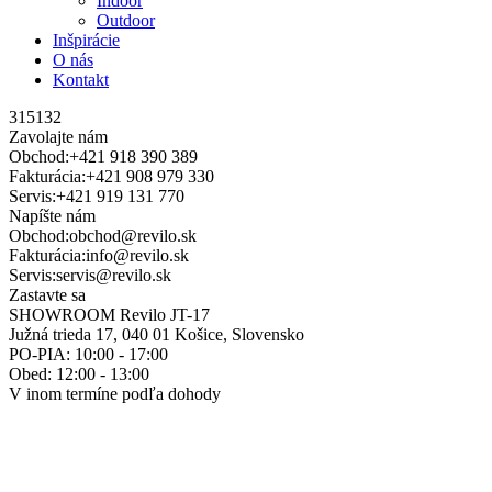
Indoor
Outdoor
Inšpirácie
O nás
Kontakt
315132
Zavolajte nám
Obchod:
+421 918 390 389
Fakturácia:
+421 908 979 330
Servis:
+421 919 131 770
Napíšte nám
Obchod:
obchod@revilo.sk
Fakturácia:
info@revilo.sk
Servis:
servis@revilo.sk
Zastavte sa
SHOWROOM Revilo JT-17
Južná trieda 17, 040 01 Košice, Slovensko
PO-PIA: 10:00 - 17:00
Obed: 12:00 - 13:00
V inom termíne podľa dohody