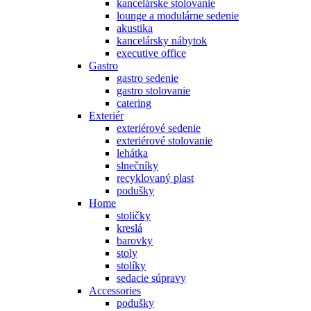
kancelárske stolovanie
lounge a modulárne sedenie
akustika
kancelársky nábytok
executive office
Gastro
gastro sedenie
gastro stolovanie
catering
Exteriér
exteriérové sedenie
exteriérové stolovanie
lehátka
slnečníky
recyklovaný plast
podušky
Home
stoličky
kreslá
barovky
stoly
stolíky
sedacie súpravy
Accessories
podušky