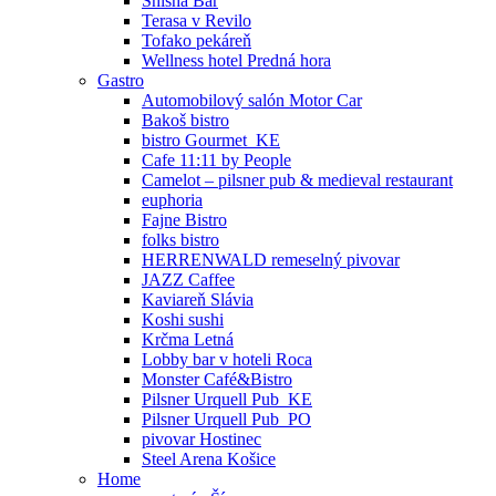
Shisha Bar
Terasa v Revilo
Tofako pekáreň
Wellness hotel Predná hora
Gastro
Automobilový salón Motor Car
Bakoš bistro
bistro Gourmet_KE
Cafe 11:11 by People
Camelot – pilsner pub & medieval restaurant
euphoria
Fajne Bistro
folks bistro
HERRENWALD remeselný pivovar
JAZZ Caffee
Kaviareň Slávia
Koshi sushi
Krčma Letná
Lobby bar v hoteli Roca
Monster Café&Bistro
Pilsner Urquell Pub_KE
Pilsner Urquell Pub_PO
pivovar Hostinec
Steel Arena Košice
Home