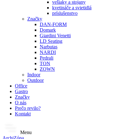
vešiaky a stojany
kvetináče a svietidlá
príslušenstvo
Značky
DAN-FORM
Domark
Giardini Venetti
LD Seating
Narbutas
NARDI
Pedrali
TON
ZOWN
Indoor
Outdoor
Office
Gastro
Značky
O nás
Prečo revilo?
Kontakt
Menu
ArchiZóna