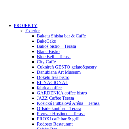
PROJEKTY
Exterier
Bakatu Shisha bar & Caffe
BakeCake
Bakoš bistro – Terasa
Blanc Bistro
Blue Bell – Terasa
City Caffé
Cukráreň GESTO gelato&pastry
Danubiana Art Museum
Dokelu freš bistro
EL NACIONAL
fabrica coffee
GARDENKA coffee bistro
JAZZ Caffee Terasa
Košická Futbalová Aréna – Terasa
Offside kantína – Terasa
Pivovar Hostinec – Terasa
PROXI café bar & grill
Rodosto Restaurant