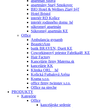
apartmán Šírava
apartmány Starý Smokovec
BIO Hotel & Wellnes Zlatý hýľ
Hotel Bristol
interiér RD Košice
interiér rodinného domu_hé
súkromný apartmán
Súkromný apartmán KE
Office
Ambulancia gynamb
BeauticiAnn
butik BRAYEN, Duett KE
Coworkingový priestor Fabrika48_KE
Hair Factory
Kancelárie firmy Materna.sk
kancelárie KK
Klinika ORL _ hé
Košická Futbalová Aréna
Krama s.r.o.
office firmy twinstav s.r.o.
Office na streche
PRODUKTY
Kategórie
Office
kancelárske sedenie