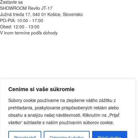
Zastavte sa
SHOWROOM Revilo JT-17
Južná trieda 17, 040 01 Košice, Slovensko
PO-PIA: 10:00 - 17:00
Obed: 12:00 - 13:00
V inom termíne podľa dohody
Navigácia
Ceníme si vaše súkromie
O nás
Kontakt
GDPR
Cookies
Súbory cookie používame na zlepšenie vášho zážitku z
Zásady používania
Zmeniť nastavenie
prehliadania, poskytovanie prispôsobených reklám alebo
Všetky práva sú vyhradené. Zákaz šírenia obsahu,
obsahu a analýzu našej návštevnosti. Kliknutím na „Prijať
bez písomného súhlasu majiteľa.
všetko“ súhlasíte s naším používaním súborov cookie.
Zrealizovali
Promiseo & Unique People
Všetky práva sú vyhradené. Zákaz šírenia obsahu, bez písomného
Prispôsobiť
Odmietnuť všetko
Prijať všetko