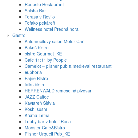
Rodosto Restaurant
Shisha Bar
Terasa v Revilo
Tofako pekáreň
Wellness hotel Predná hora
Gastro
Automobilový salón Motor Car
Bakoš bistro
bistro Gourmet_KE
Cafe 11:11 by People
Camelot – pilsner pub & medieval restaurant
euphoria
Fajne Bistro
folks bistro
HERRENWALD remeselný pivovar
JAZZ Caffee
Kaviareň Slávia
Koshi sushi
Krčma Letná
Lobby bar v hoteli Roca
Monster Café&Bistro
Pilsner Urquell Pub_KE