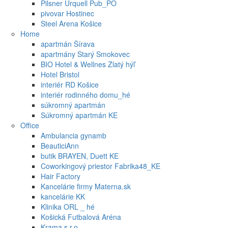
Pilsner Urquell Pub_PO
pivovar Hostinec
Steel Arena Košice
Home
apartmán Šírava
apartmány Starý Smokovec
BIO Hotel & Wellnes Zlatý hýľ
Hotel Bristol
interiér RD Košice
interiér rodinného domu_hé
súkromný apartmán
Súkromný apartmán KE
Office
Ambulancia gynamb
BeauticiAnn
butik BRAYEN, Duett KE
Coworkingový priestor Fabrika48_KE
Hair Factory
Kancelárie firmy Materna.sk
kancelárie KK
Klinika ORL _ hé
Košická Futbalová Aréna
Krama s.r.o.