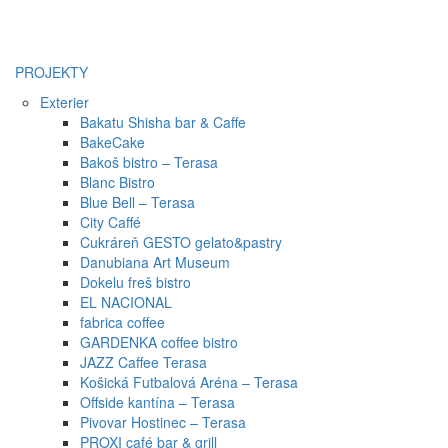
PROJEKTY
Exterier
Bakatu Shisha bar & Caffe
BakeCake
Bakoš bistro – Terasa
Blanc Bistro
Blue Bell – Terasa
City Caffé
Cukráreň GESTO gelato&pastry
Danubiana Art Museum
Dokelu freš bistro
EL NACIONAL
fabrica coffee
GARDENKA coffee bistro
JAZZ Caffee Terasa
Košická Futbalová Aréna – Terasa
Offside kantína – Terasa
Pivovar Hostinec – Terasa
PROXI café bar & grill