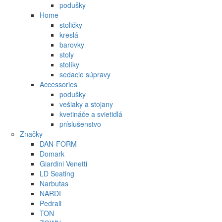
podušky
Home
stoličky
kreslá
barovky
stoly
stolíky
sedacie súpravy
Accessories
podušky
vešiaky a stojany
kvetináče a svietidlá
príslušenstvo
Značky
DAN-FORM
Domark
Giardini Venetti
LD Seating
Narbutas
NARDI
Pedrali
TON